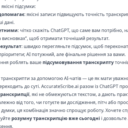
кісні підсумки:
допомагає
: якісні записи підвищують точність транскри
і дані.
ретними
: чітко скажіть ChatGPT, що саме вам потрібно, 
а висновках”, щоб отримати точніший результат.
результат
: швидко перегляньте підсумок, щоб переконат
ріоритети; AI потужний, але фінальне рішення за вами.
ання роблять ваше
підсумовування транскрипту
точні
 транскрипти за допомогою AI-чатів — це як мати уважн
реходить до суті. AccurateScribe.ai разом із ChatGPT п
транскрипції
, які не обмежуються текстом, а дають прак
лежно від того, чи готуєте ви дослідження, пітч або про
 думки, ця комбінація значно спрощує роботу. Хочете с
буйте
розумну транскрипцію вже сьогодні
і дозвольте
ження.