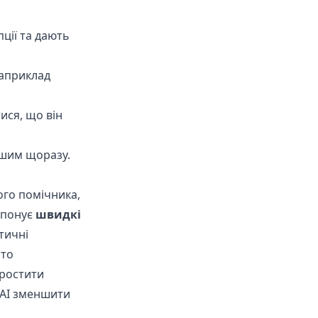
пції та дають
наприклад
ися, що він
шим щоразу.
ого помічника,
ропонує
швидкі
тичні
сто
простити
 AI зменшити