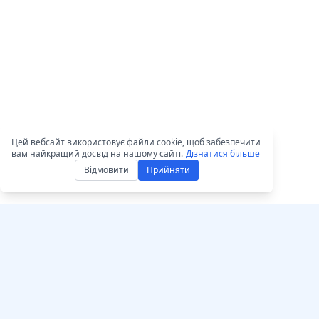
Цей вебсайт використовує файли cookie, щоб забезпечити
вам найкращий досвід на нашому сайті.
Дізнатися більше
Відмовити
Прийняти
Отримати AccurateS
AccurateScribe.ai
Вебдодаток – Онл