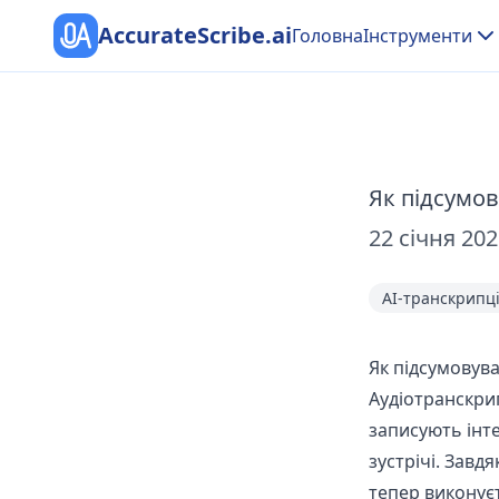
AccurateScribe.ai
Головна
Інструменти
Як підсумов
22 січня 202
AI-транскрипц
Як підсумовув
Аудіотранскрип
записують інтер
зустрічі. Завд
тепер виконує