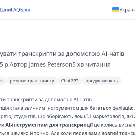
Ціни
FAQ
Блог
Україн
увати транскрипти за допомогою AI-чатів
5 р.
Автор
James Peterson
5
хв читання
ія
резюме транскрипту
ChatGPT
продуктивність
ати транскрипти за допомогою AI-чатів
ція стала звичним інструментом для багатьох фахівців: ж
в’ю, студентів, що зберігають лекції, і маркетологів, які
яки
AI-інструментам для транскрипції
це колись висна
ться швидко й точно. Але коли перед вами довгий транс