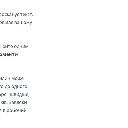
росканує текст,
повідає вашому
опіюйте одним
моменти
вилин може
го до одного
орс і швидше,
ків. Завдяки
я в робочий