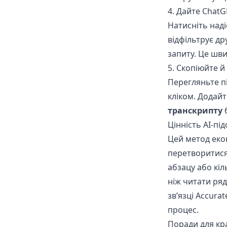
4. Дайте Chat
Натисніть наді
відфільтрує др
запиту. Це шви
5. Скопіюйте й
Перегляньте пі
кліком. Додайте
транскрипту
б
Цінність AI-під
Цей метод еко
перетворитися 
абзацу або кіл
ніж читати ряд
зв’язці Accurat
процес.
Поради для кр