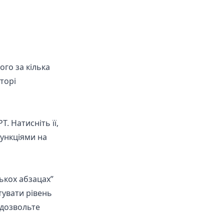
го за кілька
торі
. Натисніть її,
ункціями на
лькох абзацах”
тувати рівень
 дозвольте