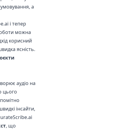
сумовування, а
.ai і тепер
роботи можна
дхід корисний
швидка ясність.
оєкти
ворює аудіо на
о цього
 помітно
видкі інсайти,
urateScribe.ai
кст
, що