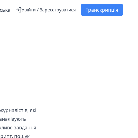
ська
Транскрипція
Увійти / Зареєструватися
урналістів, які
 аналізують
жливе завдання
крипт, пошук