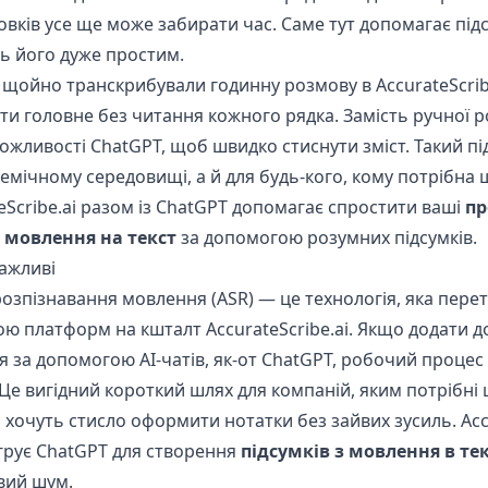
вків усе ще може забирати час. Саме тут допомагає під
ть його дуже простим.
и щойно транскрибували годинну розмову в AccurateScribe
ти головне без читання кожного рядка. Замість ручної 
жливості ChatGPT, щоб швидко стиснути зміст. Такий пі
емічному середовищі, а й для будь-кого, кому потрібна 
eScribe.ai разом із ChatGPT допомагає спростити ваші
пр
 мовлення на текст
за допомогою розумних підсумків.
важливі
озпізнавання мовлення (ASR) — це технологія, яка перет
вою платформ на кшталт AccurateScribe.ai. Якщо додати д
 за допомогою AI-чатів, як-от ChatGPT, робочий процес
е вигідний короткий шлях для компаній, яким потрібні ш
кі хочуть стисло оформити нотатки без зайвих зусиль. Acc
тегрує ChatGPT для створення
підсумків з мовлення в те
вий шум.