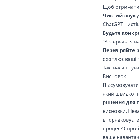
Щоб отримати я
Чистий звук 
ChatGPT чистіш
Будьте конк
“Зосередься н
Перевіряйте 
охоплює ваші п
Такі налаштув
Висновок
Підсумовувати
який швидко пе
рішення для 
висновки. Неза
впорядковуєте
процес? Спро
ваше наванта