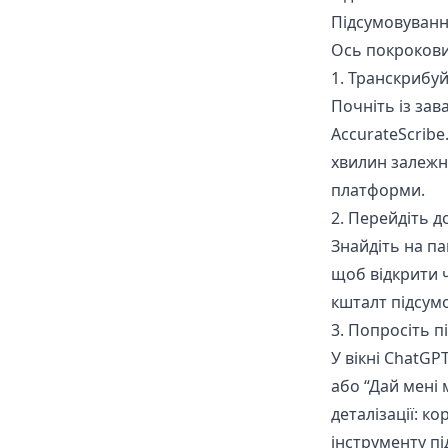
Підсумовування
Ось покроковий
1. Транскрибуй
Почніть із зав
AccurateScribe.
хвилин залежно
платформи.
2. Перейдіть д
Знайдіть на па
щоб відкрити 
кшталт підсум
3. Попросіть п
У вікні ChatGP
або “Дай мені
деталізації: к
інструменту пі