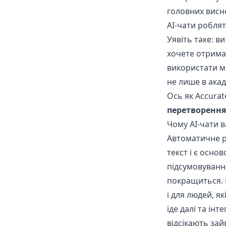
головних висно
AI-чати робля
Уявіть таке: в
хочете отрима
використати мо
не лише в акад
Ось як Accurat
перетворення
Чому AI-чати 
Автоматичне р
текст і є осно
підсумовування
покращиться. Ц
і для людей, я
іде далі та ін
відсікають зай