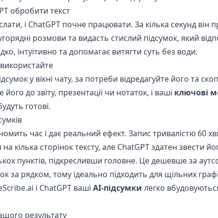
GPT обробити текст
слати, і ChatGPT почне працювати. За кілька секунд він п
угорядні розмови та видасть стислий підсумок, який від
дко, інтуїтивно та допомагає витягти суть без води.
 використайте
дсумок у вікні чату, за потреби відредагуйте його та ск
 його до звіту, презентації чи нотаток, і ваші
ключові 
удуть готові.
сумків
номить час і дає реальний ефект. Запис тривалістю 60 х
на кілька сторінок тексту, але ChatGPT здатен звести йо
ькох пунктів, підкресливши головне. Це дешевше за аутс
ок за рядком, тому ідеально підходить для щільних графі
eScribe.ai і ChatGPT ваші
AI-підсумки
легко вбудовуютьс
ащого результату