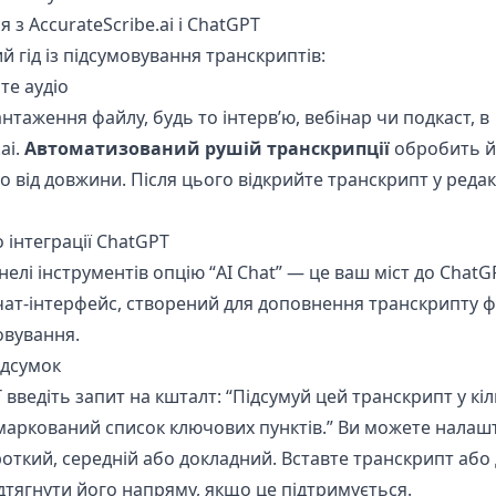
 з AccurateScribe.ai і ChatGPT
 гід із підсумовування транскриптів:
те аудіо
антаження файлу, будь то інтерв’ю, вебінар чи подкаст, в
ai.
Автоматизований рушій транскрипції
обробить йо
 від довжини. Після цього відкрийте транскрипт у редак
о інтеграції ChatGPT
нелі інструментів опцію “AI Chat” — це ваш міст до ChatGPT
чат-інтерфейс, створений для доповнення транскрипту ф
овування.
ідсумок
T введіть запит на кшталт: “Підсумуй цей транскрипт у кі
 маркований список ключових пунктів.” Ви можете налаш
ороткий, середній або докладний. Вставте транскрипт або
дтягнути його напряму, якщо це підтримується.