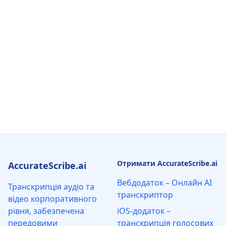
Отримати AccurateScribe.ai
AccurateScribe.ai
Вебдодаток – Онлайн AI
Транскрипція аудіо та
транскриптор
відео корпоративного
рівня, забезпечена
iOS-додаток –
передовими
транскрипція голосових