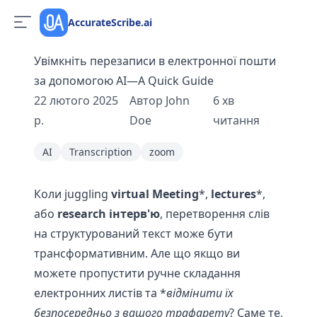
AccurateScribe.ai
Увімкніть перезаписи в електронної пошти
за допомогою AI—A Quick Guide
22 лютого 2025
Автор
John
6
хв
р.
Doe
читання
AI
Transcription
zoom
Коли juggling
virtual Meeting
*,
lectures
*,
або
research інтерв'ю
, перетворення слів
на структурований текст може бути
трансформативним. Але що якщо ви
можете пропустити ручне складання
електронних листів та *
відмінити їх
безпосередньо з вашого трафарету
? Саме те,