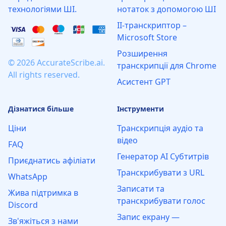
технологіями ШІ.
нотаток з допомогою ШІ
ІІ‑транскриптор –
Microsoft Store
Розширення
© 2026 AccurateScribe.ai.
транскрипції для Chrome
All rights reserved.
Асистент GPT
Дізнатися більше
Інструменти
Ціни
Транскрипція аудіо та
відео
FAQ
Генератор AI Субтитрів
Приєднатись афіліати
Транскрибувати з URL
WhatsApp
Записати та
Жива підтримка в
транскрибувати голос
Discord
Запис екрану —
Зв'яжіться з нами