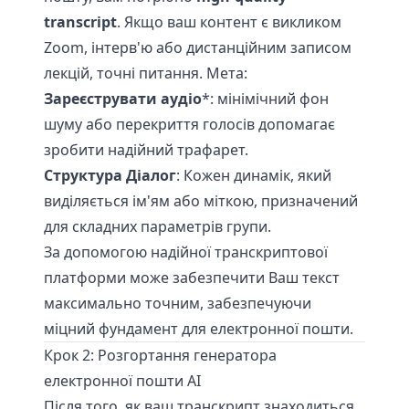
transcript
. Якщо ваш контент є викликом
Zoom, інтерв'ю або дистанційним записом
лекцій, точні питання. Мета:
Зареєструвати аудіо
*: мінімічний фон
шуму або перекриття голосів допомагає
зробити надійний трафарет.
Структура Діалог
: Кожен динамік, який
виділяється ім'ям або міткою, призначений
для складних параметрів групи.
За допомогою надійної транскриптової
платформи може забезпечити Ваш текст
максимально точним, забезпечуючи
міцний фундамент для електронної пошти.
Крок 2: Розгортання генератора
електронної пошти AI
Після того, як ваш транскрипт знаходиться