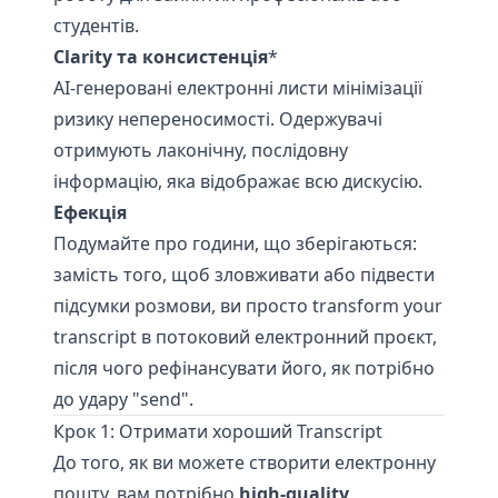
студентів.
Clarity та консистенція
*
АІ-генеровані електронні листи мінімізації
ризику непереносимості. Одержувачі
отримують лаконічну, послідовну
інформацію, яка відображає всю дискусію.
Ефекція
Подумайте про години, що зберігаються:
замість того, щоб зловживати або підвести
підсумки розмови, ви просто
transform your
transcript
в потоковий електронний проєкт,
після чого рефінансувати його, як потрібно
до удару "send".
Крок 1: Отримати хороший Transcript
До того, як ви можете створити електронну
пошту, вам потрібно
high-quality