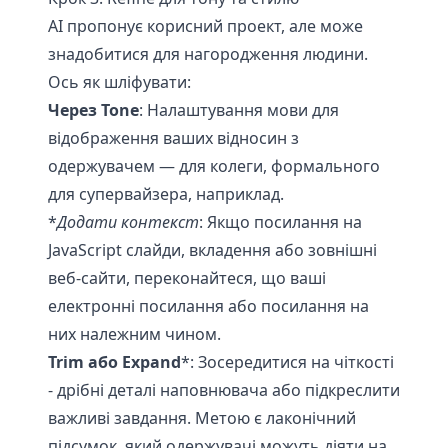
АІ пропонує корисний проект, але може
знадобитися для нагородження людини.
Ось як шліфувати:
Через Tone
: Налаштування мови для
відображення ваших відносин з
одержувачем — для колеги, формального
для супервайзера, наприклад.
*
Додати контекст
: Якщо посилання на
JavaScript слайди, вкладення або зовнішні
веб-сайти, переконайтеся, що ваші
електронні посилання або посилання на
них належним чином.
Trim або Expand
*: Зосередитися на чіткості
- дрібні деталі наповнювача або підкреслити
важливі завдання. Метою є лаконічний
підсумок, який одержувачі можуть діяти на