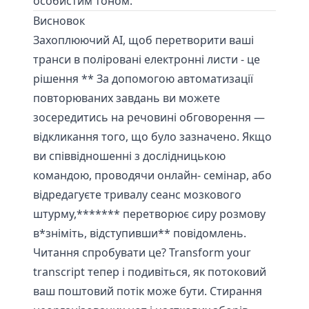
особистим тоном.
Висновок
Захоплюючий AI, щоб перетворити ваші
транси в поліровані електронні листи - це
рішення ** За допомогою автоматизації
повторюваних завдань ви можете
зосередитись на речовині обговорення —
відкликання того, що було зазначено. Якщо
ви співвідношенні з дослідницькою
командою, проводячи онлайн- семінар, або
відредагуєте тривалу сеанс мозкового
штурму,******* перетворює сиру розмову
в*зніміть, відступивши** повідомлень.
Читання спробувати це?
Transform your
transcript
тепер і подивіться, як потоковий
ваш поштовий потік може бути. Стирання