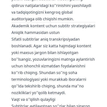
qidiruv natijalaridagi ko''rinishini yaxshilaydi
va tadqiqotingizni kengroq global
auditoriyaga olib chiqishi mumkin.
Akademik kontent uchun subtitr strategiyalari
Aniqlik hammasidan ustun
Sifatli subtitrlar aniq transkripsiyadan
boshlanadi. Agar siz katta hajmdagi kontent
yoki maxsus jargon bilan ishlayotgan
bo''lsangiz, yozuvlaringizni
matnga aylantirish
uchun ishonchli xizmatdan foydalanishni
ko''rib chiqing. Shundan so''ng soha
terminologiyasi yoki murakkab iboralarni
qo''lda tekshirib chiqing, shunda ma''no
nozikliklari yo''qolib ketmaydi.
Vaqt va o''qilish qulayligi
Subtitrlar aytilayotgan so''zlar bilan sinxron