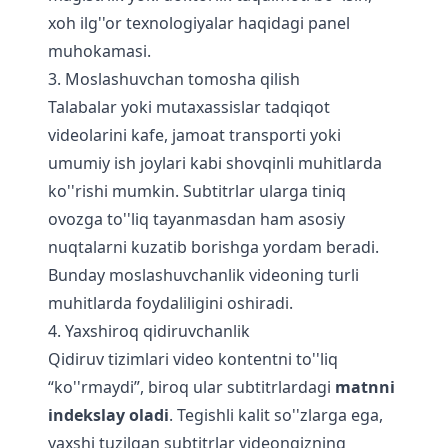
xoh ilg''or texnologiyalar haqidagi panel
muhokamasi.
3. Moslashuvchan tomosha qilish
Talabalar yoki mutaxassislar tadqiqot
videolarini kafe, jamoat transporti yoki
umumiy ish joylari kabi shovqinli muhitlarda
ko''rishi mumkin. Subtitrlar ularga tiniq
ovozga to''liq tayanmasdan ham asosiy
nuqtalarni kuzatib borishga yordam beradi.
Bunday moslashuvchanlik videoning turli
muhitlarda foydaliligini oshiradi.
4. Yaxshiroq qidiruvchanlik
Qidiruv tizimlari video kontentni to''liq
“ko''rmaydi”, biroq ular subtitrlardagi
matnni
indekslay oladi
. Tegishli kalit so''zlarga ega,
yaxshi tuzilgan subtitrlar videongizning