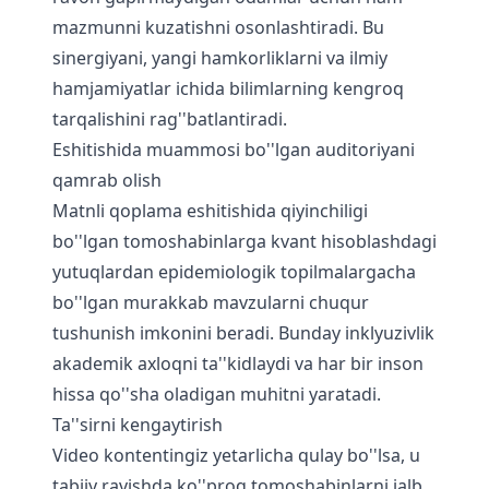
mazmunni kuzatishni osonlashtiradi. Bu
sinergiyani, yangi hamkorliklarni va ilmiy
hamjamiyatlar ichida bilimlarning kengroq
tarqalishini rag''batlantiradi.
Eshitishida muammosi bo''lgan auditoriyani
qamrab olish
Matnli qoplama eshitishida qiyinchiligi
bo''lgan tomoshabinlarga kvant hisoblashdagi
yutuqlardan epidemiologik topilmalargacha
bo''lgan murakkab mavzularni chuqur
tushunish imkonini beradi. Bunday inklyuzivlik
akademik axloqni ta''kidlaydi va har bir inson
hissa qo''sha oladigan muhitni yaratadi.
Ta''sirni kengaytirish
Video kontentingiz yetarlicha qulay bo''lsa, u
tabiiy ravishda ko''proq tomoshabinlarni jalb