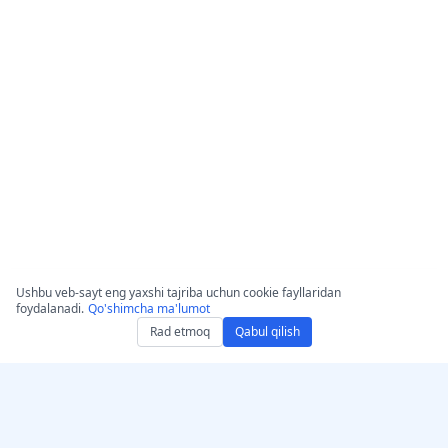
Ushbu veb-sayt eng yaxshi tajriba uchun cookie fayllaridan
foydalanadi.
Qo'shimcha ma'lumot
Rad etmoq
Qabul qilish
AccurateScribe.ai-ni oling
AccurateScribe.ai