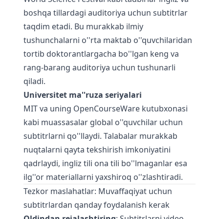
boshqa tillardagi auditoriya uchun subtitrlar
taqdim etadi. Bu murakkab ilmiy
tushunchalarni o''rta maktab o''quvchilaridan
tortib doktorantlargacha bo''lgan keng va
rang-barang auditoriya uchun tushunarli
qiladi.
Universitet ma''ruza seriyalari
MIT va uning OpenCourseWare kutubxonasi
kabi muassasalar global o''quvchilar uchun
subtitrlarni qo''llaydi. Talabalar murakkab
nuqtalarni qayta tekshirish imkoniyatini
qadrlaydi, ingliz tili ona tili bo''lmaganlar esa
ilg''or materiallarni yaxshiroq o''zlashtiradi.
Tezkor maslahatlar: Muvaffaqiyat uchun
subtitrlardan qanday foydalanish kerak
Oldindan rejalashtiring
: Subtitrlarni video