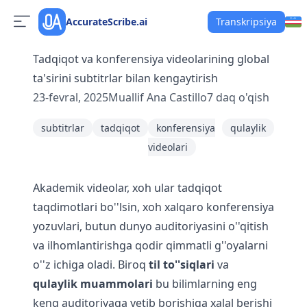
AccurateScribe.ai
Transkripsiya
Tadqiqot va konferensiya videolarining global
ta'sirini subtitrlar bilan kengaytirish
23-fevral, 2025
Muallif
Ana Castillo
7
daq o'qish
subtitrlar
tadqiqot
konferensiya
qulaylik
videolari
Akademik videolar, xoh ular tadqiqot
taqdimotlari bo''lsin, xoh xalqaro konferensiya
yozuvlari, butun dunyo auditoriyasini o''qitish
va ilhomlantirishga qodir qimmatli g''oyalarni
o''z ichiga oladi. Biroq
til to''siqlari
va
qulaylik muammolari
bu bilimlarning eng
keng auditoriyaga yetib borishiga xalal berishi