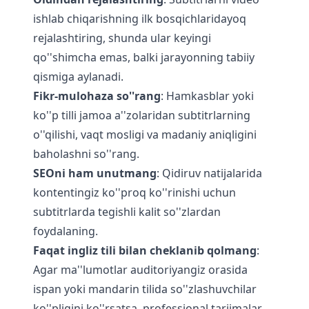
ishlab chiqarishning ilk bosqichlaridayoq
rejalashtiring, shunda ular keyingi
qo''shimcha emas, balki jarayonning tabiiy
qismiga aylanadi.
Fikr-mulohaza so''rang
: Hamkasblar yoki
ko''p tilli jamoa a''zolaridan subtitrlarning
o''qilishi, vaqt mosligi va madaniy aniqligini
baholashni so''rang.
SEOni ham unutmang
: Qidiruv natijalarida
kontentingiz ko''proq ko''rinishi uchun
subtitrlarda tegishli kalit so''zlardan
foydalaning.
Faqat ingliz tili bilan cheklanib qolmang
:
Agar ma''lumotlar auditoriyangiz orasida
ispan yoki mandarin tilida so''zlashuvchilar
ko''pligini ko''rsatsa, professional tarjimalar