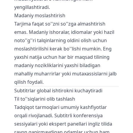
yengillashtiradi.
Madaniy moslashtirish
Tarjima faqat so''zni so''zga almashtirish
emas. Madaniy ishoralar, idiomalar yoki hazil
noto''g''ri talqinlarning oldini olish uchun
moslashtirilishi kerak bo''lishi mumkin. Eng
yaxshi natija uchun har bir maqsad tilining
madaniy nozikliklarini yaxshi biladigan
mahalliy muharrirlar yoki mutaxassislarni jalb
qilish foydali.
Subtitrlar global ishtirokni kuchaytiradi
Til to''siqlarini olib tashlash
Tadqiqot tarmoqlari umumiy kashfiyotlar
orqali rivojlanadi. Subtitrli konferensiya
sessiyalari yoki ekspert panellari ingliz tilida
ravon gapirmaydigan odamlar uchun ham