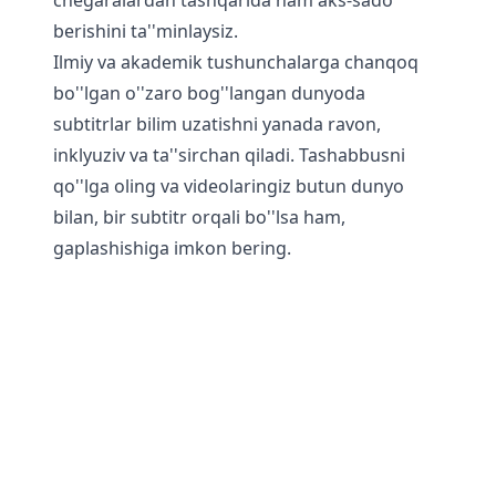
chegaralardan tashqarida ham aks-sado
berishini ta''minlaysiz.
Ilmiy va akademik tushunchalarga chanqoq
bo''lgan o''zaro bog''langan dunyoda
subtitrlar bilim uzatishni yanada ravon,
inklyuziv va ta''sirchan qiladi. Tashabbusni
qo''lga oling va videolaringiz butun dunyo
bilan, bir subtitr orqali bo''lsa ham,
gaplashishiga imkon bering.