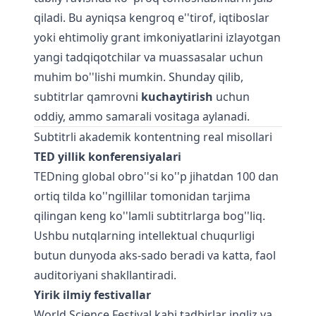
qiladi. Bu ayniqsa kengroq e''tirof, iqtiboslar
yoki ehtimoliy grant imkoniyatlarini izlayotgan
yangi tadqiqotchilar va muassasalar uchun
muhim bo''lishi mumkin. Shunday qilib,
subtitrlar qamrovni
kuchaytirish
uchun
oddiy, ammo samarali vositaga aylanadi.
Subtitrli akademik kontentning real misollari
TED yillik konferensiyalari
TEDning global obro''si ko''p jihatdan 100 dan
ortiq tilda ko''ngillilar tomonidan tarjima
qilingan keng ko''lamli subtitrlarga bog''liq.
Ushbu nutqlarning intellektual chuqurligi
butun dunyoda aks-sado beradi va katta, faol
auditoriyani shakllantiradi.
Yirik ilmiy festivallar
World Science Festival kabi tadbirlar ingliz va