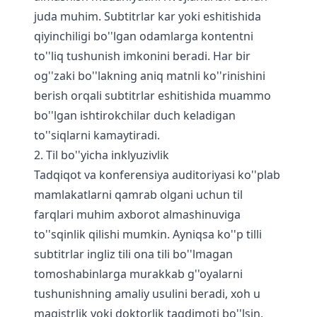
juda muhim. Subtitrlar kar yoki eshitishida
qiyinchiligi bo''lgan odamlarga kontentni
to''liq tushunish imkonini beradi. Har bir
og''zaki bo''lakning aniq matnli ko''rinishini
berish orqali subtitrlar eshitishida muammo
bo''lgan ishtirokchilar duch keladigan
to''siqlarni kamaytiradi.
2. Til bo''yicha inklyuzivlik
Tadqiqot va konferensiya auditoriyasi ko''plab
mamlakatlarni qamrab olgani uchun til
farqlari muhim axborot almashinuviga
to''sqinlik qilishi mumkin. Ayniqsa ko''p tilli
subtitrlar ingliz tili ona tili bo''lmagan
tomoshabinlarga murakkab g''oyalarni
tushunishning amaliy usulini beradi, xoh u
magistrlik yoki doktorlik taqdimoti bo''lsin,