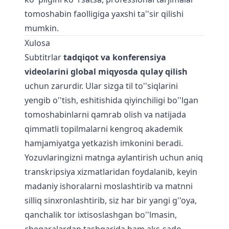
tomoshabin faolligiga yaxshi ta''sir qilishi
mumkin.
Xulosa
Subtitrlar
tadqiqot va konferensiya
videolarini global miqyosda qulay qilish
uchun zarurdir. Ular sizga til to''siqlarini
yengib o''tish, eshitishida qiyinchiligi bo''lgan
tomoshabinlarni qamrab olish va natijada
qimmatli topilmalarni kengroq akademik
hamjamiyatga yetkazish imkonini beradi.
Yozuvlaringizni
matnga aylantirish
uchun aniq
transkripsiya xizmatlaridan foydalanib, keyin
madaniy ishoralarni moslashtirib va matnni
silliq sinxronlashtirib, siz har bir yangi g''oya,
qanchalik tor ixtisoslashgan bo''lmasin,