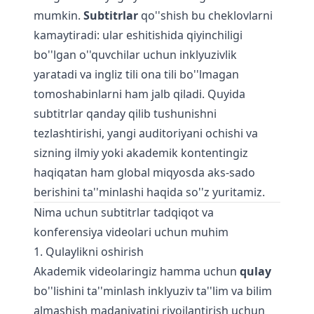
mumkin.
Subtitrlar
qo''shish bu cheklovlarni
kamaytiradi: ular eshitishida qiyinchiligi
bo''lgan o''quvchilar uchun inklyuzivlik
yaratadi va ingliz tili ona tili bo''lmagan
tomoshabinlarni ham jalb qiladi. Quyida
subtitrlar qanday qilib tushunishni
tezlashtirishi, yangi auditoriyani ochishi va
sizning ilmiy yoki akademik kontentingiz
haqiqatan ham global miqyosda aks-sado
berishini ta''minlashi haqida so''z yuritamiz.
Nima uchun subtitrlar tadqiqot va
konferensiya videolari uchun muhim
1. Qulaylikni oshirish
Akademik videolaringiz hamma uchun
qulay
bo''lishini ta''minlash inklyuziv ta''lim va bilim
almashish madaniyatini rivojlantirish uchun