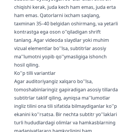
chiqishi kerak, juda kech ham emas, juda erta
ham emas. Qatorlarni ixcham saqlang,
taxminan 35–40 belgidan oshirmang, va yetarli
kontrastga ega oson o''qiladigan shrift
tanlang. Agar videoda slaydlar yoki muhim
vizual elementlar bo''lsa, subtitrlar asosiy
ma''lumotni yopib qo''ymasligiga ishonch
hosil qiling.
Ko''p tilli variantlar
Agar auditoriyangiz xalqaro bo''lsa,
tomoshabinlaringiz gapiradigan asosiy tillarda
subtitrlar taklif qiling, ayniqsa ma''lumotlar
ingliz tilini ona tili sifatida bilmaydiganlar ko''p
ekanini ko''rsatsa. Bir nechta subtitr yo''laklari
turli hududlardagi olimlar va hamkasblarning
madaniyatlararo hamkorligini ham