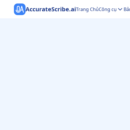
AccurateScribe.ai
Trang Chủ
Công cụ
Bả