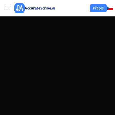
AccurateScribe.ai
Přepis