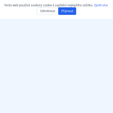
Transcription
Tento web používá soubory cookie k zajištění nejlepšího zážitku.
Zjistit více
Odmítnout
Přijmout
🎯
High Precision Timestamps
Generate frame-accurate timestamps for
perfect synchronization.
🌍