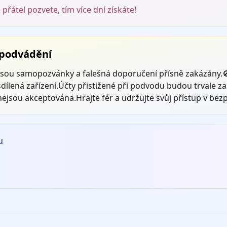
 přátel pozvete, tím více dní získáte!
 podvádění
 jsou samopozvánky a falešná doporučení přísně zakázány.
 sdílená zařízení.Účty přistižené při podvodu budou trvale 
jsou akceptována.Hrajte fér a udržujte svůj přístup v bezp
u