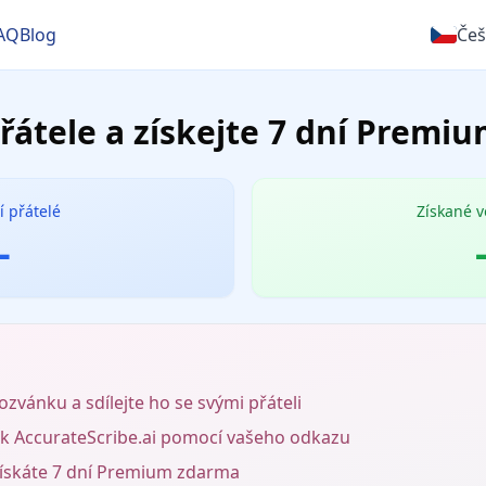
AQ
Blog
Češ
řátele a získejte 7 dní Premi
í přátelé
Získané v
-
zvánku a sdílejte ho se svými přáteli
jí k AccurateScribe.ai pomocí vašeho odkazu
získáte 7 dní Premium zdarma