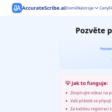
AccurateScribe.ai
Domů
Nástroje
Ceny
F
Pozvěte p
Pozvan
💡 Jak to funguje:
Zkopírujte odkaz na po
Vaši přátelé se připo
Za každou registraci 