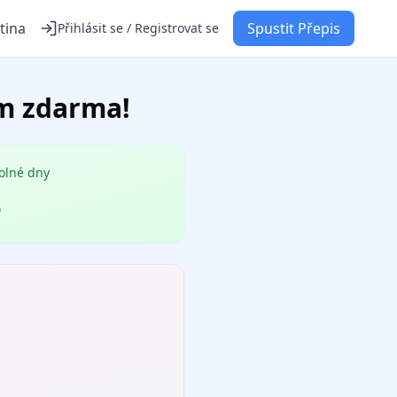
tina
Spustit Přepis
Přihlásit se / Registrovat se
um zdarma!
olné dny
-