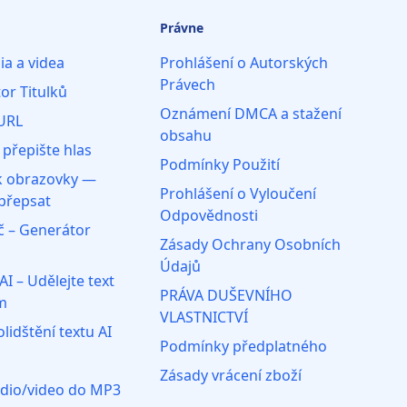
Právne
ia a videa
Prohlášení o Autorských
Právech
or Titulků
Oznámení DMCA a stažení
 URL
obsahu
 přepište hlas
Podmínky Použití
 obrazovky —
Prohlášení o Vyloučení
 přepsat
Odpovědnosti
č – Generátor
Zásady Ochrany Osobních
Údajů
AI – Udělejte text
PRÁVA DUŠEVNÍHO
m
VLASTNICTVÍ
lidštění textu AI
Podmínky předplatného
Zásady vrácení zboží
udio/video do MP3