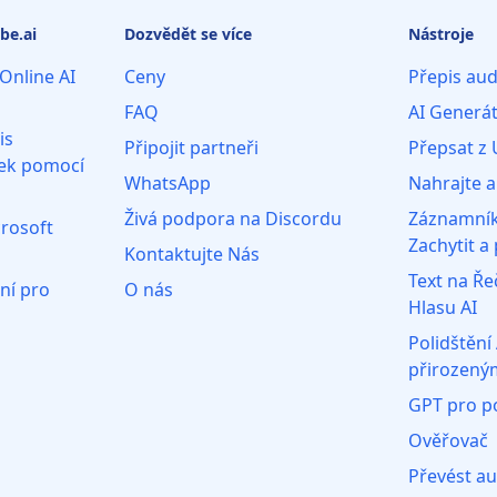
be.ai
Dozvědět se více
Nástroje
Online AI
Ceny
Přepis aud
FAQ
AI Generát
is
Připojit partneři
Přepsat z
ek pomocí
WhatsApp
Nahrajte a
Živá podpora na Discordu
Záznamník
crosoft
Zachytit a
Kontaktujte Nás
Text na Ře
ní pro
O nás
Hlasu AI
Polidštění 
přirozený
GPT pro po
Ověřovač
Převést a