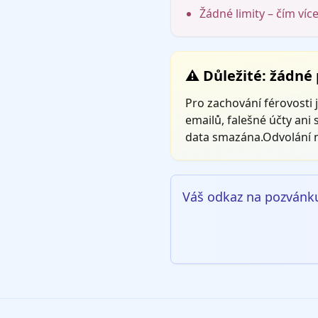
Žádné limity – čím více
⚠️ Důležité: žádné
Pro zachování férovosti
emailů, falešné účty ani
data smazána.Odvolání ne
Váš odkaz na pozvánk