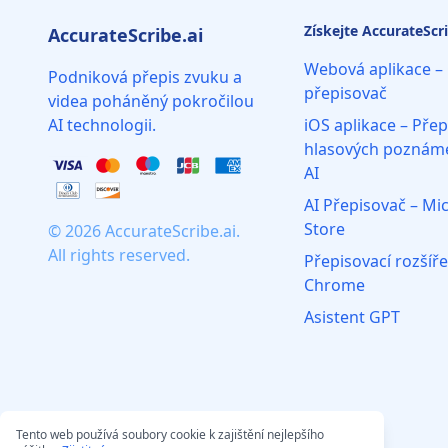
Získejte AccurateScri
AccurateScribe.ai
Webová aplikace – 
Podniková přepis zvuku a
přepisovač
videa poháněný pokročilou
AI technologii.
iOS aplikace – Přep
hlasových poznám
AI
AI Přepisovač – Mi
Store
© 2026 AccurateScribe.ai.
All rights reserved.
Přepisovací rozšíře
Chrome
Asistent GPT
Tento web používá soubory cookie k zajištění nejlepšího