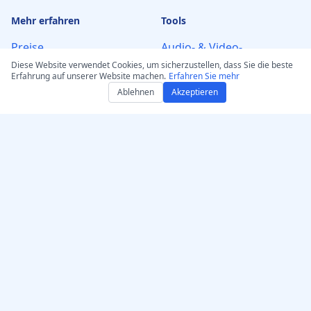
Mehr erfahren
Tools
Preise
Audio- & Video-
Transkription
Diese Website verwendet Cookies, um sicherzustellen, dass Sie die beste
FAQ
Erfahrung auf unserer Website machen.
Erfahren Sie mehr
KI-Untertitel-Generator
Partner werden
Ablehnen
Akzeptieren
Von URL transkribieren
WhatsApp
Stimme aufnehmen &
Live‑Support auf Discord
transkribieren
Kontaktieren Sie Uns
Bildschirmrekorder —
Über uns
Aufnehmen &
Transkribieren
Text zu Sprache – KI-
Sprachgenerator
KI-Texte humanisieren –
Mach sie menschlich
KI-Text Humanizer GPT