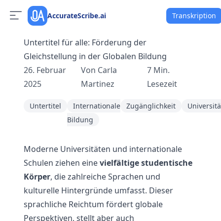
AccurateScribe.ai
Transkription
Untertitel für alle: Förderung der
Gleichstellung in der Globalen Bildung
26. Februar
Von
Carla
7
Min.
2025
Martinez
Lesezeit
Untertitel
Internationale
Zugänglichkeit
Universit
Bildung
Moderne Universitäten und internationale
Schulen ziehen eine
vielfältige studentische
Körper
, die zahlreiche Sprachen und
kulturelle Hintergründe umfasst. Dieser
sprachliche Reichtum fördert globale
Perspektiven, stellt aber auch