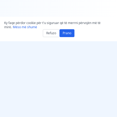
Ky faqe përdor cookie për t'u siguruar që të merrni përvojën më të
mirë.
Mëso më shumë
Refuzo
Prano
Merrni AccurateScribe.ai
AccurateScribe.ai
Aplikacion Uebi –
Transkriptim audio dhe
Transkriptues AI në
video në nivel
internet
ndërmarrjeje, i fuqizuar
nga teknologjia e
Aplikacion iOS –
avancuar AI.
Transkriptues i shënimeve
zanore me AI
Transkriptues IA –
Microsoft Store