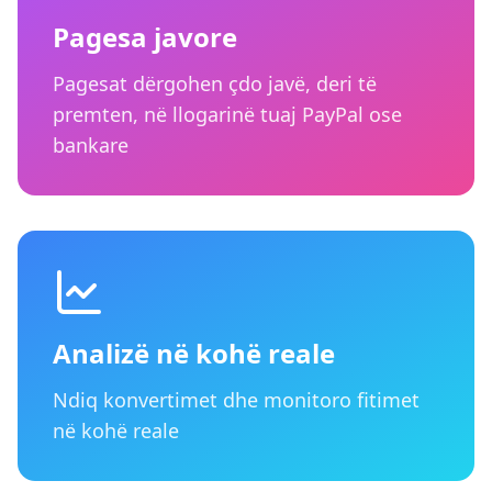
Pagesa javore
Pagesat dërgohen çdo javë, deri të
premten, në llogarinë tuaj PayPal ose
bankare
Analizë në kohë reale
Ndiq konvertimet dhe monitoro fitimet
në kohë reale