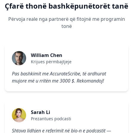
Çfarë thonë bashkëpunëtorët tanë
Përvoja reale nga partnerë që fitojnë me programin
tonë
William Chen
Krijues përmbajtjeje
Pas bashkimit me AccurateScribe, të ardhurat
mujore më u rritën me 3000 $. Rekomandoj!
Sarah Li
Prezantues podcasti
Shtova lidhjen e referimit në bio-n e podcastit —