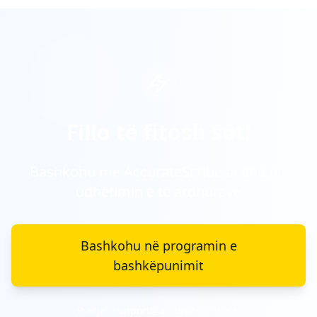
Fillo të fitosh sot!
Bashkohu me AccurateScribe.ai dhe nis
udhëtimin e të ardhurave
Bashkohu në programin e
bashkëpunimit
Pyetje? support@accuratescribe.ai