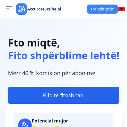
AccurateScribe.ai
Transkriptim
Fto miqtë,
Fito shpërblime lehtë!
Merr 40 % komision për abonime
Fillo të fitosh tani
Potencial mujor