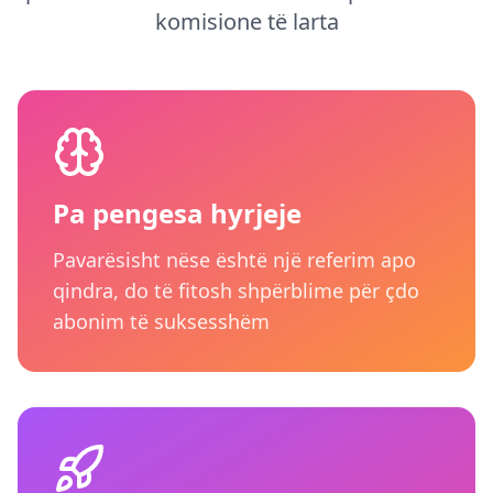
komisione të larta
Pa pengesa hyrjeje
Pavarësisht nëse është një referim apo
qindra, do të fitosh shpërblime për çdo
abonim të suksesshëm