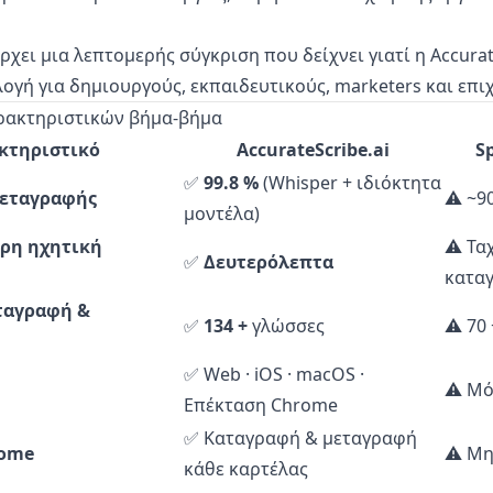
ει μια λεπτομερής σύγκριση που δείχνει γιατί η Accurate
ογή για δημιουργούς, εκπαιδευτικούς, marketers και επιχ
αρακτηριστικών βήμα-βήμα
κτηριστικό
AccurateScribe.ai
S
✅
99.8 %
(Whisper + ιδιόκτητα
Μεταγραφής
⚠️ ~9
μοντέλα)
ωρη ηχητική
⚠️ Τα
✅
Δευτερόλεπτα
κατα
αγραφή &
✅
134 +
γλώσσες
⚠️ 70
✅ Web · iOS · macOS ·
⚠️ Μ
Επέκταση Chrome
✅ Καταγραφή & μεταγραφή
rome
⚠️ Μη
κάθε καρτέλας