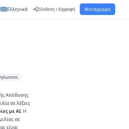
Ελληνικά
Μεταγραφή
Σύνδεση / Εγγραφή
ύγλωσσος
λής Απόδοσης
ιλία σε λέξεις
ες με AI
. Η
μιλίας σε
ας είναι