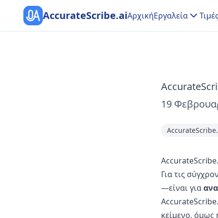
AccurateScribe.ai
Αρχική
Εργαλεία
Τιμέ
AccurateScri
19 Φεβρουα
AccurateScribe.
AccurateScrib
Για τις σύγχρο
—είναι για
ανα
AccurateScribe
κείμενο, όμως 