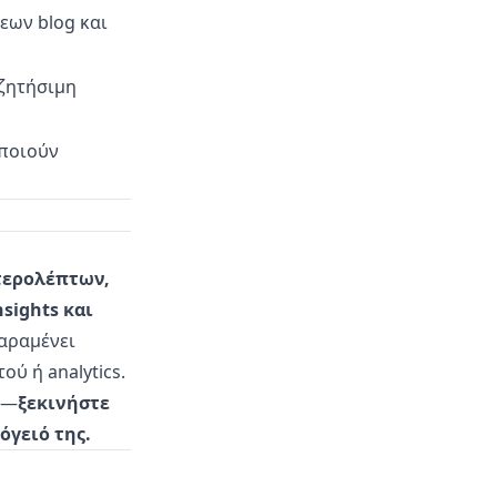
εων blog και
αζητήσιμη
οποιούν
τερολέπτων,
nsights και
παραμένει
ύ ή analytics.
ς—
ξεκινήστε
όγειό της.