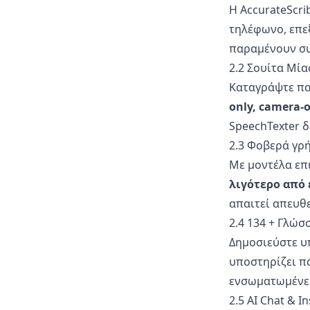
Η AccurateScri
τηλέφωνο, επε
παραμένουν συγ
2.2 Σουίτα Μία
Καταγράψτε πα
only, camera-o
SpeechTexter δ
2.3 Φοβερά γρ
Με μοντέλα επι
λιγότερο από 
απαιτεί απευθεί
2.4 134 + Γλώ
Δημοσιεύστε υπ
υποστηρίζει πά
ενσωματωμένες
2.5 AI Chat & 