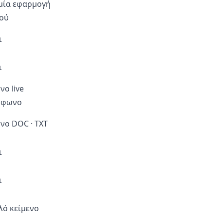
μία εφαρμογή
ού
ι
ι
νο live
όφωνο
νο DOC · TXT
ι
ι
λό κείμενο