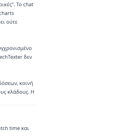
ικές”. Το chat
charts
ει ούτε
υγχρονισμένο
echTexter δεν
κδόσεων, κοινή
υς κλάδους. Η
tch time και