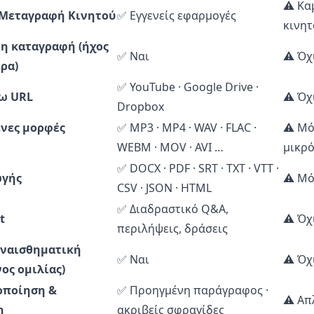
⚠️ Κα
Μεταγραφή Κινητού
✅ Εγγενείς εφαρμογές
κινητ
 καταγραφή (ήχος
✅ Ναι
⚠️ Όχ
ερα)
✅ YouTube · Google Drive ·
ω URL
⚠️ Όχ
Dropbox
νες μορφές
✅ MP3 · MP4 · WAV · FLAC ·
⚠️ Μό
WEBM · MOV · AVI …
μικρ
✅ DOCX · PDF · SRT · TXT · VTT ·
ωγής
⚠️ Μό
CSV · JSON · HTML
✅ Διαδραστικό Q&A,
t
⚠️ Όχ
περιλήψεις, δράσεις
συναισθηματική
✅ Ναι
⚠️ Όχ
ος ομιλίας)
οποίηση &
✅ Προηγμένη παράγραφος ·
⚠️ Απ
η
ακριβείς σφραγίδες