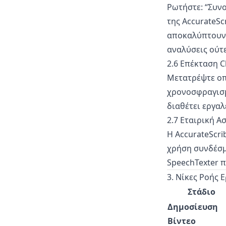
Ρωτήστε: “Συνο
της AccurateScr
αποκαλύπτουν 
αναλύσεις ούτε
2.6 Επέκταση 
Μετατρέψτε ο
χρονοσφραγισμέ
διαθέτει εργαλ
2.7 Εταιρική Α
Η AccurateScri
χρήση συνδέσμ
SpeechTexter π
3. Νίκες Ροής 
Στάδιο
Δημοσίευση
Βίντεο