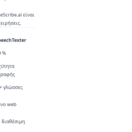
Scribe.ai είναι
ειρήσεις.
peechTexter
0 %
χύτητα
γραφής
 + γλώσσες
όνο web
 διαθέσιμη