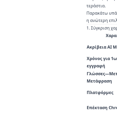
τεράστια.
Παρακάτω υπάρχ
η ανώτερη επιλ
1. Σύγκριση χ
Χαρα
Ακρίβεια AI 
Χρόνος για 1
εγγραφή
Γλώσσες—Μετ
Μετάφραση
Πλατφόρμες
Επέκταση Ch