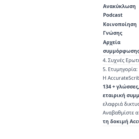
Ανακύκλωση
Podcast
Κοινοποίηση
Γνώσης
Αρχεία
συμμόρφωση
4. Συχνές Ερωτ
5. Ετυμηγορία:
Η AccurateScri
134 + γλώσσες,
εταιρική συ
ελαφριά δικτυα
Αναβαθμίστε α
τη δοκιμή Acc