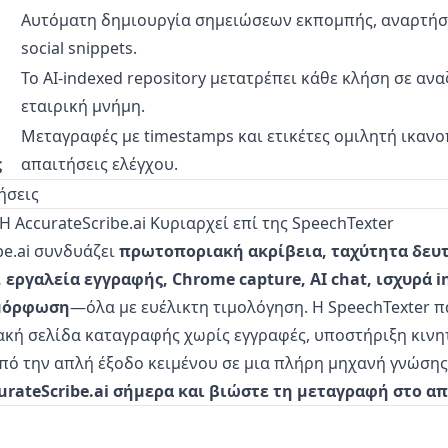
Αυτόματη δημιουργία σημειώσεων εκπομπής, αναρτήσ
social snippets.
Το AI-indexed repository μετατρέπει κάθε κλήση σε αν
εταιρική μνήμη.
Μεταγραφές με timestamps και ετικέτες ομιλητή ικαν
ς
απαιτήσεις ελέγχου.
ήσεις
 Η AccurateScribe.ai Κυριαρχεί επί της SpeechTexter
be.ai συνδυάζει
πρωτοποριακή ακρίβεια, ταχύτητα δευ
 εργαλεία εγγραφής, Chrome capture, AI chat, ισχυρά i
μμόρφωση
—όλα με ευέλικτη τιμολόγηση. Η SpeechTexter 
κή σελίδα καταγραφής χωρίς εγγραφές, υποστήριξη κινητο
πό την απλή έξοδο κειμένου σε μια πλήρη μηχανή γνώση
urateScribe.ai σήμερα και βιώστε τη μεταγραφή στο απ