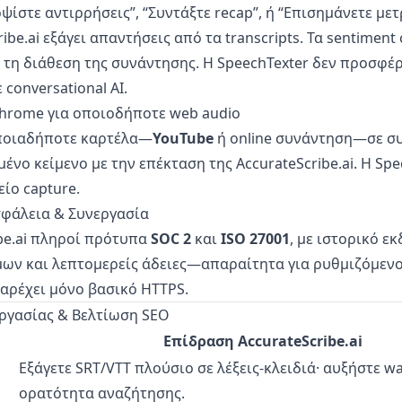
ψίστε αντιρρήσεις”, “Συντάξτε recap”, ή “Επισημάνετε μετρ
ibe.ai εξάγει απαντήσεις από τα transcripts. Τα sentiment 
τη διάθεση της συνάντησης. Η SpeechTexter δεν προσφέρ
 conversational AI.
Chrome για οποιοδήποτε web audio
ποιαδήποτε καρτέλα—
YouTube
ή online συνάντηση—σε σ
νο κείμενο με την επέκταση της AccurateScribe.ai. Η Spe
είο capture.
σφάλεια & Συνεργασία
be.ai πληροί πρότυπα
SOC 2
και
ISO 27001
, με ιστορικό ε
ων και λεπτομερείς άδειες—απαραίτητα για ρυθμιζόμενο
αρέχει μόνο βασικό HTTPS.
Εργασίας & Βελτίωση SEO
Επίδραση AccurateScribe.ai
Εξάγετε SRT/VTT πλούσιο σε λέξεις-κλειδιά· αυξήστε wa
ορατότητα αναζήτησης.