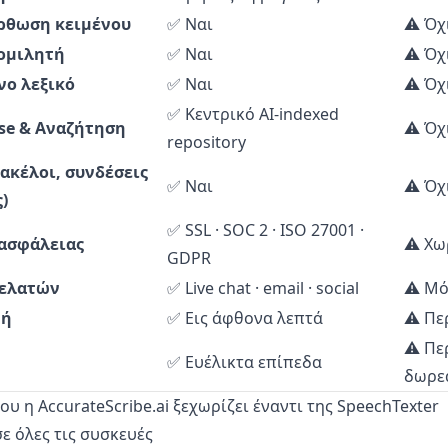
ρθωση κειμένου
✅ Ναι
⚠️ Όχ
ομιλητή
✅ Ναι
⚠️ Όχ
ο λεξικό
✅ Ναι
⚠️ Όχ
✅ Κεντρικό AI-indexed
se & Αναζήτηση
⚠️ Όχ
repository
ακέλοι, συνδέσεις
✅ Ναι
⚠️ Όχ
)
✅ SSL · SOC 2 · ISO 27001 ·
ασφάλειας
⚠️ Χω
GDPR
πελατών
✅ Live chat · email · social
⚠️ Μό
μή
✅ Εις άφθονα λεπτά
⚠️ Πε
⚠️ Πε
✅ Ευέλικτα επίπεδα
δωρε
ου η AccurateScribe.ai ξεχωρίζει έναντι της SpeechTexter
σε όλες τις συσκευές