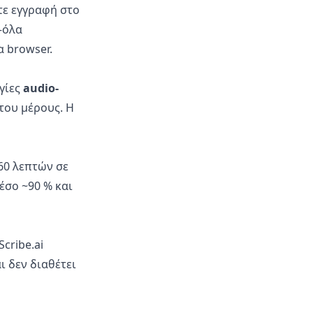
στε εγγραφή στο
—όλα
 browser.
γίες
audio-
του μέρους. Η
60 λεπτών σε
έσο ~90 % και
cribe.ai
ι δεν διαθέτει