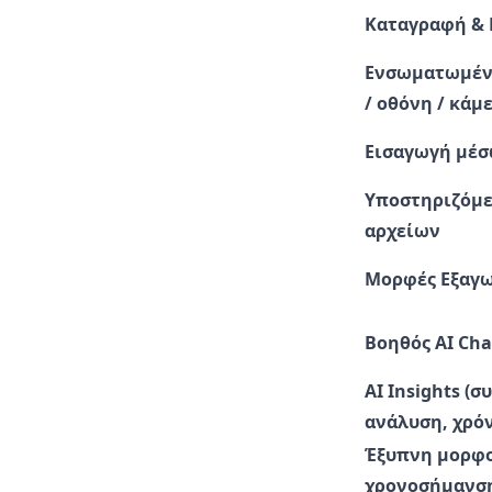
Καταγραφή & 
Ενσωματωμένη
/ οθόνη / κάμ
Εισαγωγή μέσ
Υποστηριζόμε
αρχείων
Μορφές Εξαγ
Βοηθός AI Cha
AI Insights (
ανάλυση, χρόν
Έξυπνη μορφ
χρονοσήμανσ