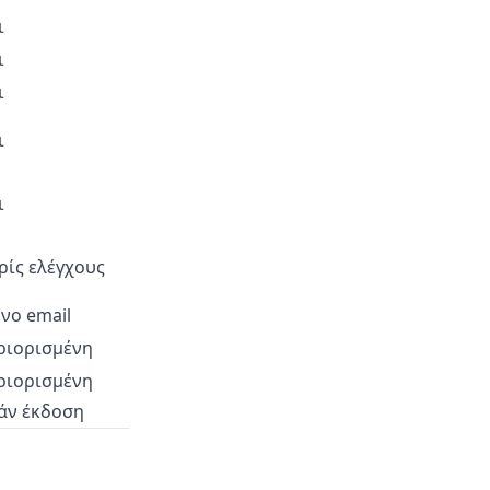
ι
ι
ι
ι
ι
ρίς ελέγχους
νο email
ριορισμένη
ριορισμένη
άν έκδοση