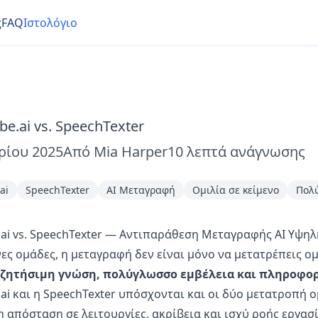
ς
FAQ
Ιστολόγιο
be.ai vs. SpeechTexter
ρίου 2025
Από
Mia Harper
10
λεπτά ανάγνωσης
ai
SpeechTexter
AI Μεταγραφή
Ομιλία σε κείμενο
Πολ
e.ai vs. SpeechTexter — Αντιπαράθεση Μεταγραφής AI Υψη
νες ομάδες, η μεταγραφή δεν είναι μόνο να μετατρέπεις ομ
ζητήσιμη γνώση, πολύγλωσσο εμβέλεια και πληροφορί
.ai και η SpeechTexter υπόσχονται και οι δύο μετατροπή ο
η απόσταση σε λειτουργίες, ακρίβεια και ισχύ ροής εργασί