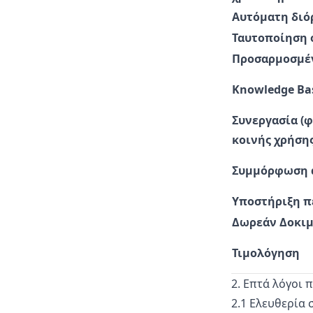
Αυτόματη διό
Ταυτοποίηση 
Προσαρμοσμέν
Knowledge Ba
Συνεργασία (φ
κοινής χρήσης
Συμμόρφωση 
Υποστήριξη 
Δωρεάν Δοκι
Τιμολόγηση
2. Επτά λόγοι π
2.1 Ελευθερία 