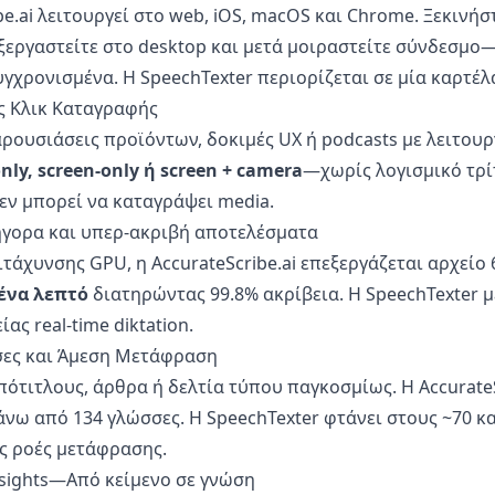
be.ai λειτουργεί στο web, iOS, macOS και Chrome. Ξεκινή
ξεργαστείτε στο desktop και μετά μοιραστείτε σύνδεσμο
χρονισμένα. Η SpeechTexter περιορίζεται σε μία καρτέλα
ς Κλικ Καταγραφής
ρουσιάσεις προϊόντων, δοκιμές UX ή podcasts με λειτουρ
nly, screen-only ή screen + camera
—χωρίς λογισμικό τρί
εν μπορεί να καταγράψει media.
ήγορα και υπερ-ακριβή αποτελέσματα
τάχυνσης GPU, η AccurateScribe.ai επεξεργάζεται αρχείο 
ένα λεπτό
διατηρώντας 99.8% ακρίβεια. Η SpeechTexter μ
ας real-time diktation.
σσες και Άμεση Μετάφραση
ότιτλους, άρθρα ή δελτία τύπου παγκοσμίως. Η AccurateS
νω από 134 γλώσσες. Η SpeechTexter φτάνει στους ~70 κα
 ροές μετάφρασης.
Insights—Από κείμενο σε γνώση