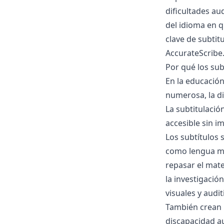
dificultades au
del idioma en q
clave de subti
AccurateScribe.
Por qué los sub
En la educación
numerosa, la di
La subtitulaci
accesible sin i
Los subtítulos 
como lengua ma
repasar el mater
la investigació
visuales y audit
También crean 
discapacidad au