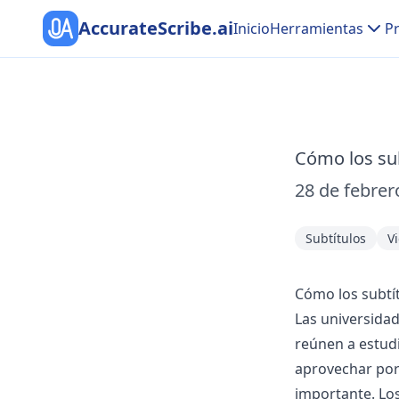
AccurateScribe.ai
Inicio
Herramientas
Pr
Cómo los sub
28 de febrer
Subtítulos
V
Cómo los subtít
Las universidad
reúnen a estud
aprovechar por 
importante. Los