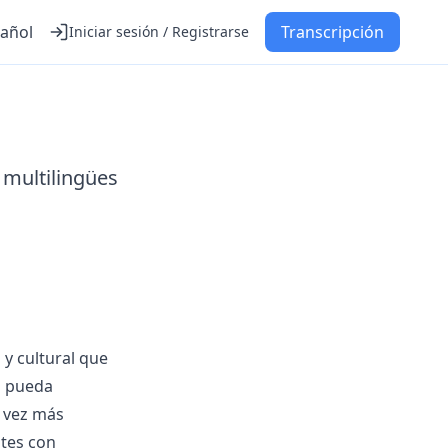
añol
Transcripción
Iniciar sesión / Registrarse
 multilingües
 y cultural que
a pueda
a vez más
ntes con