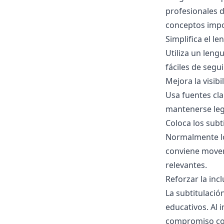
profesionales 
conceptos impo
Simplifica el le
Utiliza un lengu
fáciles de segu
Mejora la visibi
Usa fuentes cla
mantenerse legi
Coloca los subt
Normalmente los
conviene mover
relevantes.
Reforzar la inc
La subtitulació
educativos. Al 
compromiso con 