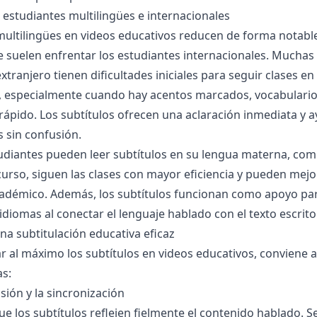
 estudiantes multilingües e internacionales
multilingües en videos educativos reducen de forma notable
e suelen enfrentar los estudiantes internacionales. Mucha
extranjero tienen dificultades iniciales para seguir clases e
o, especialmente cuando hay acentos marcados, vocabulario
rápido. Los subtítulos ofrecen una aclaración inmediata y 
s sin confusión.
udiantes pueden leer subtítulos en su lengua materna, co
 curso, siguen las clases con mayor eficiencia y pueden mejo
adémico. Además, los subtítulos funcionan como apoyo par
idiomas al conectar el lenguaje hablado con el texto escrito
na subtitulación educativa eficaz
 al máximo los subtítulos en videos educativos, conviene a
s:
isión y la sincronización
e los subtítulos reflejen fielmente el contenido hablado. Se