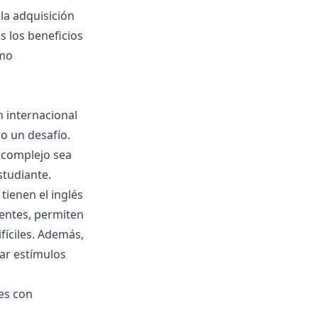
la adquisición
s los beneficios
omo
n internacional
o un desafío.
 complejo sea
studiante.
tienen el inglés
entes, permiten
ifíciles. Además,
nar estímulos
es con