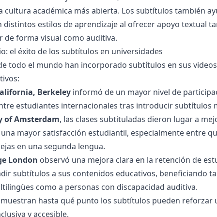
a cultura académica más abierta. Los subtítulos también a
 distintos estilos de aprendizaje al ofrecer apoyo textual t
 de forma visual como auditiva.
o: el éxito de los subtítulos en universidades
de todo el mundo han incorporado subtítulos en sus videos
tivos:
alifornia, Berkeley
informó de un mayor nivel de participa
re estudiantes internacionales tras introducir subtítulos m
ty of Amsterdam
, las clases subtituladas dieron lugar a me
una mayor satisfacción estudiantil, especialmente entre q
ejas en una segunda lengua.
ege London
observó una mejora clara en la retención de est
ir subtítulos a sus contenidos educativos, beneficiando ta
ltilingües como a personas con discapacidad auditiva.
 muestran hasta qué punto los subtítulos pueden reforzar
clusiva y accesible.