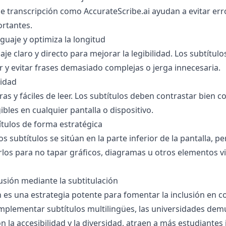
de transcripción como
AccurateScribe.ai
ayudan a evitar err
rtantes.
nguaje y optimiza la longitud
aje claro y directo para mejorar la legibilidad. Los subtítul
ir y evitar frases demasiado complejas o jerga innecesaria.
lidad
ras y fáciles de leer. Los subtítulos deben contrastar bien c
bles en cualquier pantalla o dispositivo.
ítulos de forma estratégica
 subtítulos se sitúan en la parte inferior de la pantalla, pe
los para no tapar gráficos, diagramas u otros elementos v
lusión mediante la subtitulación
n es una estrategia potente para fomentar la inclusión en c
implementar subtítulos multilingües, las universidades dem
la accesibilidad y la diversidad, atraen a más estudiantes 