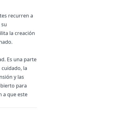
tes recurren a
a su
lita la creación
mnado.
d. Es una parte
 cuidado, la
nsión y las
abierto para
 a que este