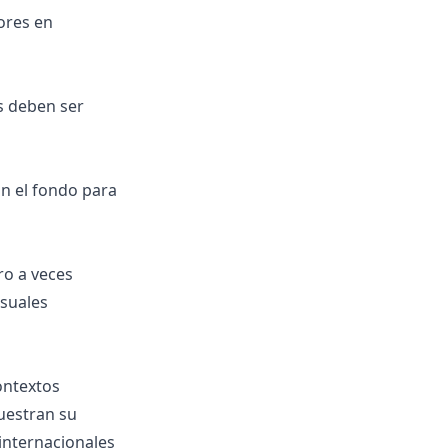
ores en
os deben ser
on el fondo para
ro a veces
isuales
ontextos
uestran su
internacionales