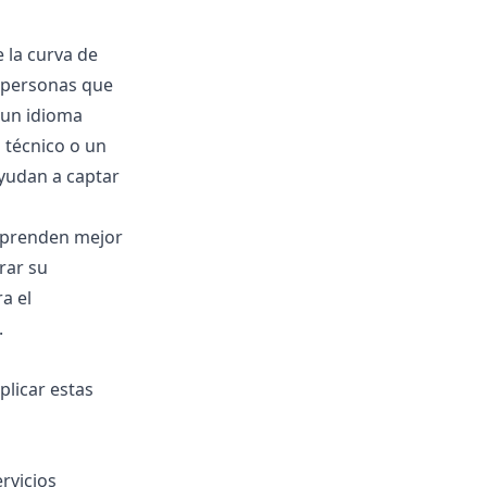
 la curva de
s personas que
n un idioma
 técnico o un
ayudan a captar
mprenden mejor
rar su
a el
.
plicar estas
rvicios