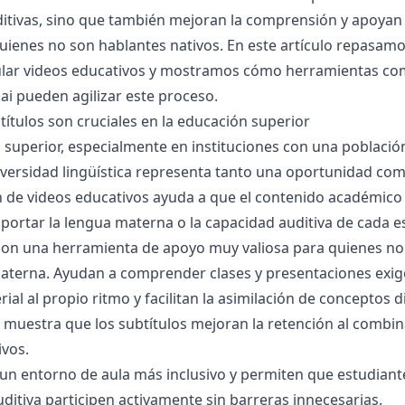
ditivas, sino que también mejoran la comprensión y apoyan 
uienes no son hablantes nativos. En este artículo repasamo
tular videos educativos y mostramos cómo herramientas c
ai
pueden agilizar este proceso.
títulos son cruciales en la educación superior
 superior, especialmente en instituciones con una població
versidad lingüística representa tanto una oportunidad com
ón de videos educativos ayuda a que el contenido académico
mportar la lengua materna o la capacidad auditiva de cada e
son una herramienta de apoyo muy valiosa para quienes no 
terna. Ayudan a comprender clases y presentaciones exig
ial al propio ritmo y facilitan la asimilación de conceptos d
n muestra que los subtítulos mejoran la retención al combi
ivos.
un entorno de aula más inclusivo y permiten que estudiant
ditiva participen activamente sin barreras innecesarias.