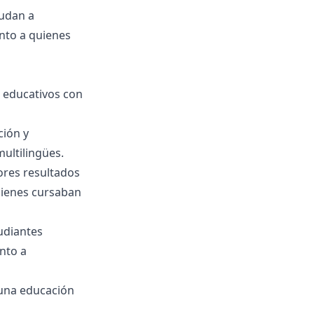
yudan a
anto a quienes
 educativos con
ción y
ultilingües.
jores resultados
uienes cursaban
udiantes
nto a
 una educación