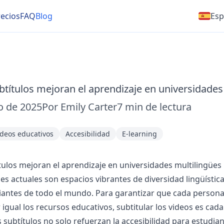
ecios
FAQ
Blog
Esp
títulos mejoran el aprendizaje en universidades
o de 2025
Por
Emily Carter
7
min de lectura
ideos educativos
Accesibilidad
E-learning
ulos mejoran el aprendizaje en universidades multilingües
es actuales son espacios vibrantes de diversidad lingüística
iantes de todo el mundo. Para garantizar que cada person
igual los recursos educativos, subtitular los videos es cad
 subtítulos no solo refuerzan la accesibilidad para estudia