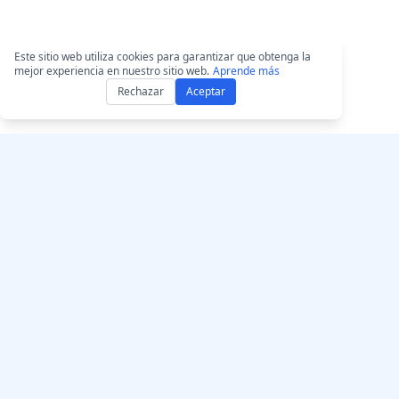
Este sitio web utiliza cookies para garantizar que obtenga la
mejor experiencia en nuestro sitio web.
Aprende más
Rechazar
Aceptar
Consigue AccurateScr
AccurateScribe.ai
Aplicación web – T
Transcripción de audio y
de IA en línea
video de nivel empresarial
impulsada por tecnología
App para iOS – Tra
avanzada de IA.
de notas de voz co
Transcriptor IA – M
Store