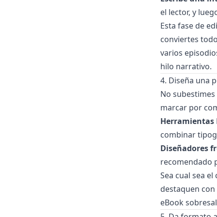
el lector, y lue
Esta fase de ed
conviertes todo
varios episodio
hilo narrativo.
4. Diseña una p
No subestimes 
marcar por com
Herramientas 
combinar tipogr
Diseñadores fr
recomendado pu
Sea cual sea el
destaquen con c
eBook sobresal
5. Da formato al