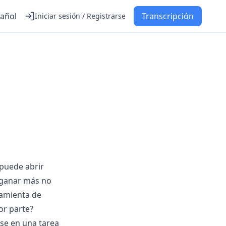
añol
Transcripción
Iniciar sesión / Registrarse
 puede abrir
i ganar más no
ramienta de
or parte?
rse en una tarea