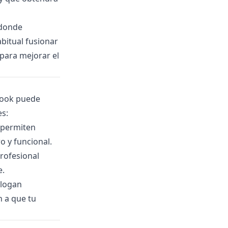
 donde
bitual fusionar
para mejorar el
Book puede
s:
 permiten
o y funcional.
profesional
e.
slogan
n a que tu