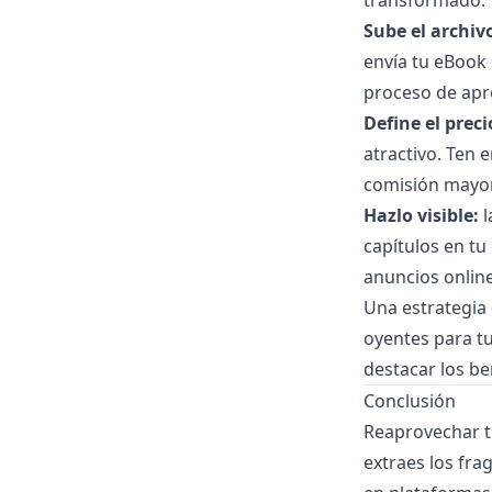
transformado:
Sube el archiv
envía tu eBook 
proceso de apro
Define el preci
atractivo. Ten 
comisión mayor
Hazlo visible:
l
capítulos en tu
anuncios online
Una estrategia 
oyentes para tu
destacar los be
Conclusión
Reaprovechar t
extraes los fra