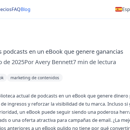
ecios
FAQ
Blog
Esp
us podcasts en un eBook que genere ganancias
o de 2025
Por
Avery Bennett
7
min de lectura
ok
marketing de contenidos
blioteca actual de podcasts en un eBook que genere dinero
de ingresos y reforzar la visibilidad de tu marca. Incluso s
rioridad, un eBook puede seguir siendo una poderosa her
ads o una oferta atractiva para campañas de email. ¿La mej
os anteriores a un eBook pulido no tiene por qué converti