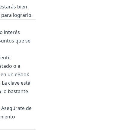
estarás bien
 para lograrlo.
o interés
asuntos que se
ente.
stado o a
s en un eBook
La clave está
o lo bastante
. Asegúrate de
imiento