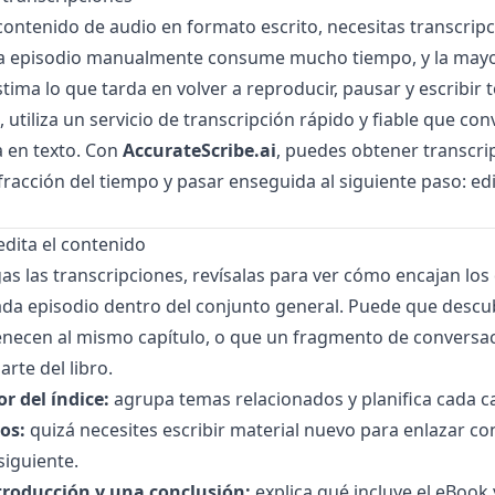
contenido de audio en formato escrito, necesitas transcripc
da episodio manualmente consume mucho tiempo, y la mayor
ima lo que tarda en volver a reproducir, pausar y escribir 
 utiliza un servicio de transcripción rápido y fiable que con
 en texto. Con
AccurateScribe.ai
, puedes obtener transcri
fracción del tiempo y pasar enseguida al siguiente paso: edit
edita el contenido
s las transcripciones, revísalas para ver cómo encajan los 
da episodio dentro del conjunto general. Puede que descu
enecen al mismo capítulo, o que un fragmento de conversac
rte del libro.
r del índice:
agrupa temas relacionados y planifica cada ca
os:
quizá necesites escribir material nuevo para enlazar con
siguiente.
troducción y una conclusión:
explica qué incluye el eBook