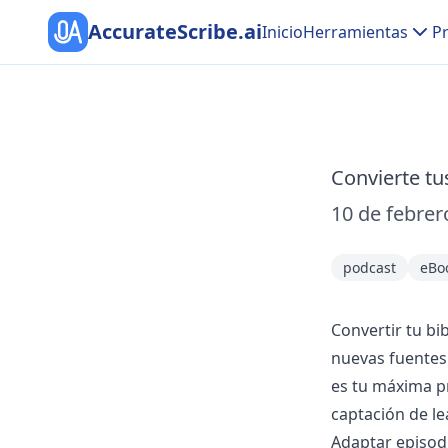
AccurateScribe.ai
Inicio
Herramientas
Pr
Convierte t
10 de febrer
podcast
eBo
Convertir tu bi
nuevas fuentes 
es tu máxima p
captación de le
Adaptar episodi