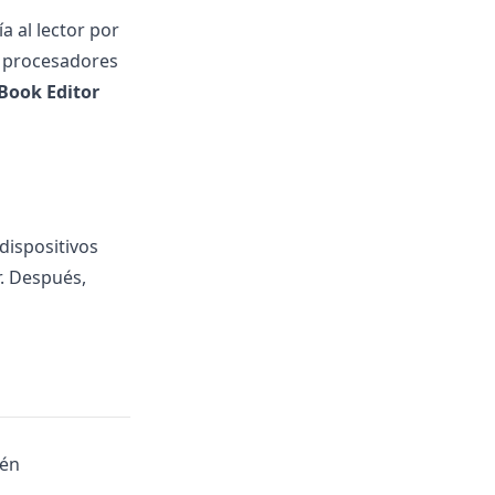
a al lector por
n procesadores
Book Editor
dispositivos
. Después,
ién