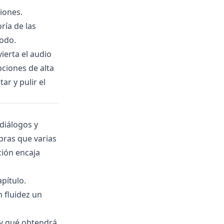
iones.
ía de las
todo.
vierta el audio
pciones de alta
ar y pulir el
diálogos y
bras que varias
ión encaja
pítulo.
 fluidez un
 y qué obtendrá