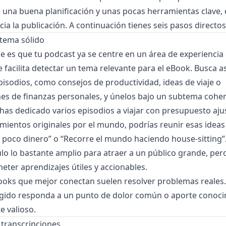
una buena planificación y unas pocas herramientas clave, 
a la publicación. A continuación tienes seis pasos directos
 tema sólido
 es que tu podcast ya se centre en un área de experiencia 
e facilita detectar un tema relevante para el eBook. Busca 
pisodios, como consejos de productividad, ideas de viaje o
s de finanzas personales, y únelos bajo un subtema coher
 has dedicado varios episodios a viajar con presupuesto aju
mientos originales por el mundo, podrías reunir esas idea
poco dinero” o “Recorre el mundo haciendo house-sitting”. 
tulo lo bastante amplio para atraer a un público grande, per
eter aprendizajes útiles y accionables.
Books que mejor conectan suelen resolver problemas reales
egido responda a un punto de dolor común o aporte conoc
 valioso.
s transcripciones