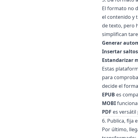
El formato no d
el contenido y
de texto, pero
simplifican tar
Generar autom
Insertar salto
Estandarizar m
Estas plataform
para comprobar
decide el forma
EPUB
es compat
MOBI
funciona
PDF
es versátil
6. Publica, fija
Por último, ll