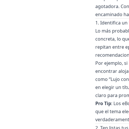
agotadora. Con 
encaminado haci
1. Identifica un
Lo más probable
concreta, lo qu
repitan entre e
recomendacione
Por ejemplo, si
encontrar aloja
como “Lujo con 
en elegir un tí
claro para prom
Pro Tip
: Los e
que el tema el
verdaderamente
2. Ten listas tu