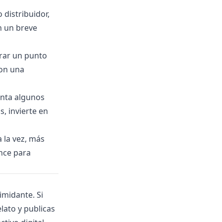
 distribuidor,
n un breve
trar un punto
con una
anta algunos
, invierte en
 la vez, más
nce para
imidante. Si
lato y publicas