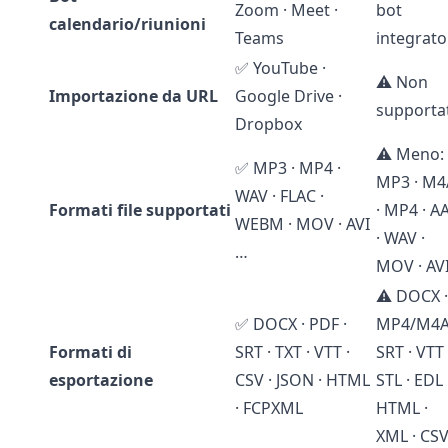
Zoom · Meet ·
bot
calendario/riunioni
Teams
integrato
✅ YouTube ·
⚠️ Non
Importazione da URL
Google Drive ·
supporta
Dropbox
⚠️ Meno:
✅ MP3 · MP4 ·
MP3 · M4
WAV · FLAC ·
Formati file supportati
· MP4 · A
WEBM · MOV · AVI
· WAV ·
…
MOV · AV
⚠️ DOCX ·
✅ DOCX · PDF ·
MP4/M4A
Formati di
SRT · TXT · VTT ·
SRT · VTT 
esportazione
CSV · JSON · HTML
STL · EDL 
· FCPXML
HTML ·
XML · CS