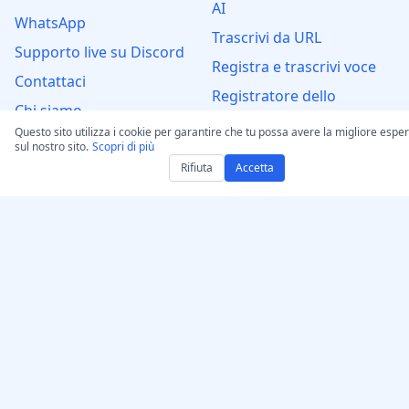
AI
WhatsApp
Trascrivi da URL
Supporto live su Discord
Registra e trascrivi voce
Contattaci
Registratore dello
Chi siamo
schermo — Cattura e
Questo sito utilizza i cookie per garantire che tu possa avere la migliore espe
trascrivi
sul nostro sito.
Scopri di più
Testo in Voce –
Rifiuta
Accetta
Generatore Vocale AI
Umanizza l’IA – Rendi il
testo naturale
Strumento GPT di
umanizzazione dell’IA
Autenticatore
Converti audio/video in
MP3
Converti in WAV: Audio e