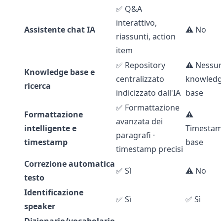
✅ Q&A
interattivo,
Assistente chat IA
⚠️ No
riassunti, action
item
✅ Repository
⚠️ Nessu
Knowledge base e
centralizzato
knowled
ricerca
indicizzato dall'IA
base
✅ Formattazione
Formattazione
⚠️
avanzata dei
intelligente e
Timesta
paragrafi ·
timestamp
base
timestamp precisi
Correzione automatica
✅ Sì
⚠️ No
testo
Identificazione
✅ Sì
✅ Sì
speaker