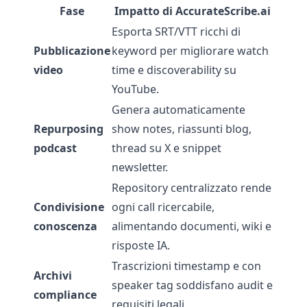
Fase
Impatto di AccurateScribe.ai
Esporta SRT/VTT ricchi di
Pubblicazione
keyword per migliorare watch
video
time e discoverability su
YouTube.
Genera automaticamente
Repurposing
show notes, riassunti blog,
podcast
thread su X e snippet
newsletter.
Repository centralizzato rende
Condivisione
ogni call ricercabile,
conoscenza
alimentando documenti, wiki e
risposte IA.
Trascrizioni timestamp e con
Archivi
speaker tag soddisfano audit e
compliance
requisiti legali.