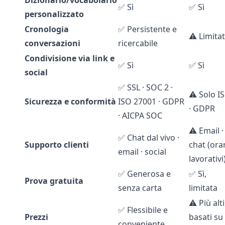
Dizionario/vocabolario
✅ Sì
✅ Sì
personalizzato
Cronologia
✅ Persistente e
⚠️ Limita
conversazioni
ricercabile
Condivisione via link e
✅ Sì
✅ Sì
social
✅ SSL · SOC 2 ·
⚠️ Solo I
Sicurezza e conformità
ISO 27001 · GDPR
· GDPR
· AICPA SOC
⚠️ Email ·
✅ Chat dal vivo ·
Supporto clienti
chat (orar
email · social
lavorativi
✅ Generosa e
✅ Sì,
Prova gratuita
senza carta
limitata
⚠️ Più alti
✅ Flessibile e
Prezzi
basati su
conveniente