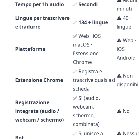
⚠️ Alcuni
Tempo per 1h audio
✅
Secondi
minuti
Lingue per trascrivere
⚠️ 40 +
✅
134 + lingue
e tradurre
lingue
✅ Web · iOS ·
⚠️ Web ·
macOS ·
Piattaforme
iOS ·
Estensione
Android
Chrome
✅ Registra e
⚠️ Non
Estensione Chrome
trascrive qualsiasi
disponibi
scheda
✅ Sì (audio,
Registrazione
webcam,
integrata (audio /
⚠️ No
schermo,
webcam / schermo)
combinata)
✅ Si unisce a
⚠️ Nessu
Bot