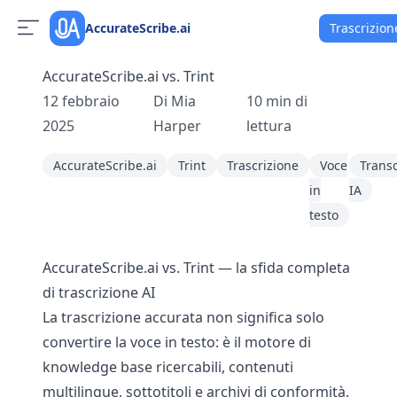
AccurateScribe.ai
Trascrizion
AccurateScribe.ai vs. Trint
12 febbraio
Di
Mia
10
min di
2025
Harper
lettura
AccurateScribe.ai
Trint
Trascrizione
Voce
Transc
in
IA
testo
AccurateScribe.ai vs. Trint — la sfida completa
di trascrizione AI
La trascrizione accurata non significa solo
convertire la voce in testo: è il motore di
knowledge base ricercabili, contenuti
multilingue, sottotitoli e archivi di conformità.