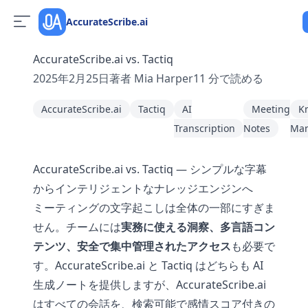
AccurateScribe.ai
AccurateScribe.ai vs. Tactiq
2025年2月25日
著者
Mia Harper
11
分で読める
AccurateScribe.ai
Tactiq
AI
Meeting
K
Transcription
Notes
Ma
AccurateScribe.ai vs. Tactiq — シンプルな字幕
からインテリジェントなナレッジエンジンへ
ミーティングの文字起こしは全体の一部にすぎま
せん。チームには
実務に使える洞察、多言語コン
テンツ、安全で集中管理されたアクセス
も必要で
す。AccurateScribe.ai と Tactiq はどちらも AI
生成ノートを提供しますが、AccurateScribe.ai
はすべての会話を、検索可能で感情スコア付きの