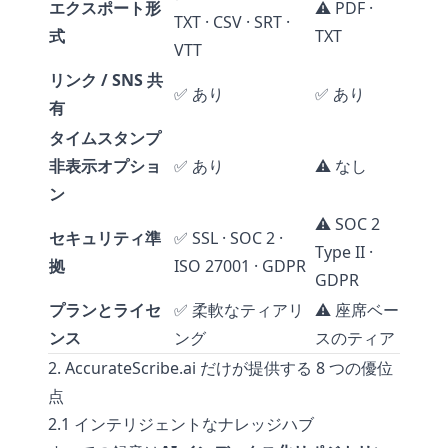
エクスポート形
⚠️ PDF ·
TXT · CSV · SRT ·
式
TXT
VTT
リンク / SNS 共
✅ あり
✅ あり
有
タイムスタンプ
非表示オプショ
✅ あり
⚠️ なし
ン
⚠️ SOC 2
セキュリティ準
✅ SSL · SOC 2 ·
Type II ·
拠
ISO 27001 · GDPR
GDPR
プランとライセ
✅ 柔軟なティアリ
⚠️ 座席ベー
ンス
ング
スのティア
2. AccurateScribe.ai だけが提供する 8 つの優位
点
2.1 インテリジェントなナレッジハブ