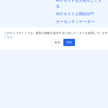
AIテキストを人間らしくす
る
AIテキスト人間化GPT
オーセンティケーター
音声/動画をMP3に変換
このウェブサイトでは、最良の体験を提供するためにクッキーを使用しています
WAVに変換: 音声と動画
こちら
拒否
同意
法務
著作権声明
DMCA通知と取り下げ
利用規約
免責事項
プライバシーポリシー
知的財産権
サブスクリプション条件