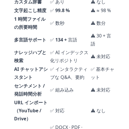
カスタム辞書
✅ あり
⚠️ なし
文字起こし精度
✅
99.8 %
⚠️ ≈ 98 %
1 時間ファイル
✅ 数秒
⚠️ 数分
の所要時間
⚠️ 30 + 言
多言語サポート
✅
134 +
言語
語
ナレッジハブと
✅ AI インデックス
⚠️ 未対応
検索
化リポジトリ
AI チャットアシ
✅ インタラクティ
✅ 基本チャ
スタント
ブな Q&A、要約
ット
センチメント /
✅ 組み込み
⚠️ 未対応
発話時間分析
URL インポート
（YouTube /
✅ 対応
⚠️ なし
Drive）
✅ DOCX · PDF ·