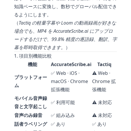
知識ベースに変換し、数秒でグローバル配信でき
るようにします。
（
Tactiq の軽量字幕や Loom の動画録画が好きな
場合でも、MP4 を AccurateScribe.ai にアップロ
ードするだけで、99.8% 精度の逐語録、翻訳、字
幕を即時取得できます。
）
1. 項目別機能比較
機能
AccurateScribe.ai
Tactiq
✅ Web · iOS ·
⚠️ Web ·
プラットフォー
macOS · Chrome
Chrome 拡
ム
拡張機能
張機能
モバイル音声録
✅ 利用可能
⚠️ 未対応
音と文字起こし
音声のみ録音
✅ 組み込み
⚠️ 未対応
話者ラベリング
✅ あり
✅ あり