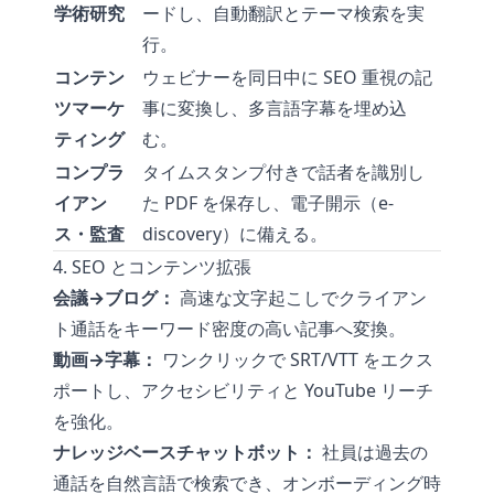
学術研究
ードし、自動翻訳とテーマ検索を実
行。
コンテン
ウェビナーを同日中に SEO 重視の記
ツマーケ
事に変換し、多言語字幕を埋め込
ティング
む。
コンプラ
タイムスタンプ付きで話者を識別し
イアン
た PDF を保存し、電子開示（e-
ス・監査
discovery）に備える。
4. SEO とコンテンツ拡張
会議→ブログ：
高速な文字起こしでクライアン
ト通話をキーワード密度の高い記事へ変換。
動画→字幕：
ワンクリックで SRT/VTT をエクス
ポートし、アクセシビリティと YouTube リーチ
を強化。
ナレッジベースチャットボット：
社員は過去の
通話を自然言語で検索でき、オンボーディング時