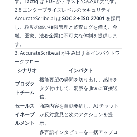
す。Tactiq は PDF かテキストのみの出力です。
2.8 エンタープライズレベルのセキュリティ
AccurateScribe.ai は
SOC 2 + ISO 27001
を採用
し、粒度の高い権限管理と監査ログを備え、金
融、医療、法務企業に不可欠な体制を提供しま
す。
3. AccurateScribe.ai が生み出す高インパクトワ
ークフロー
シナリオ
インパクト
機能要望の瞬間を切り出し、感情を
プロダク
タグ付けして、洞察を Jira に直接送
トチーム
信。
セールス
商談内容を自動要約し、AI チャット
イネーブ
が反対意見と次のアクションを提
ルメント
示。
多言語インタビューを一括アップロ