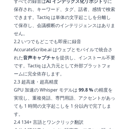
すべての録音は
AI インデックス化リポジトリ
に
保存され、キーワード、タグ、話者、感情で検索
できます。Tactiq は単体の文字起こしを分離し
て保存し、会議横断のインテリジェンスはありま
せん。
2.2 いつでもどこでも即座に録音
AccurateScribe.ai はウェブとモバイルで統合さ
れた
音声キャプチャ
を提供し、インストール不要
です。Tactiq は入力元として外部プラットフォ
ームに完全依存します。
2.3 超高速・超高精度
GPU 加速の Whisper モデルは
99.8 %
の精度を
実現し、重複発話、専門用語、アクセントがあっ
ても 1 時間の文字起こしを 1 分以内で完了しま
す。
2.4 134+ 言語とワンクリック翻訳