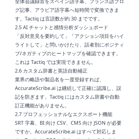
全体会議録音をスペイン語字幕、フランス語ブロ
グ記事、アラビア語字幕へ短時間で変換できま
す。Tactiq は言語数が約 30 までです。
2.5 AI チャットと感情分析ダッシュボード
「反対意見を要約して」「アクション項目をハイ
ライトして」と問いかけたり、話者別にポジティ
ブ/ネガティブのヒートマップを確認できます。
これは Tactiq では実現できません。
2.6 カスタム辞書と英語自動補正
業界の略語や製品名を一度登録すれば、
AccurateScribe.ai は継続して正確に認識し、誤
記を防ぎます。Tactiq にはカスタム辞書や自動
訂正機能がありません。
2.7 プロフェッショナルなエクスポート機能
SRT 字幕、BI 向け CSV、CMS 向け JSON が必要
ですか。AccurateScribe.ai はすべて対応しま