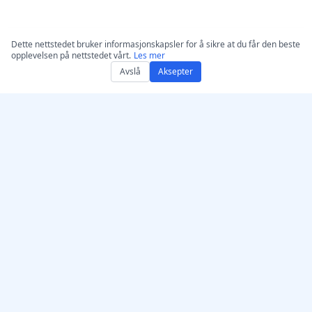
Dette nettstedet bruker informasjonskapsler for å sikre at du får den beste
opplevelsen på nettstedet vårt.
Les mer
Avslå
Aksepter
Skaff deg AccurateScribe.ai
AccurateScribe.ai
Nettapp – Online AI-
Enterprise-nivå lyd- og
transkribering
videotranskripsjon drevet
av avansert AI-teknologi.
iOS-app – AI-transkripsjon
av talememoer
AI‑transkribering –
Microsoft Store
© 2026 AccurateScribe.ai.
Chrome‑transkripsjonsutv
All rights reserved.
idelse