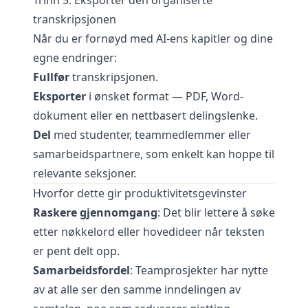
Trinn 5: Eksporter den organiserte
transkripsjonen
Når du er fornøyd med AI-ens kapitler og dine
egne endringer:
Fullfør
transkripsjonen.
Eksporter
i ønsket format — PDF, Word-
dokument eller en nettbasert delingslenke.
Del
med studenter, teammedlemmer eller
samarbeidspartnere, som enkelt kan hoppe til
relevante seksjoner.
Hvorfor dette gir produktivitetsgevinster
Raskere gjennomgang
: Det blir lettere å søke
etter nøkkelord eller hovedideer når teksten
er pent delt opp.
Samarbeidsfordel
: Teamprosjekter har nytte
av at alle ser den samme inndelingen av