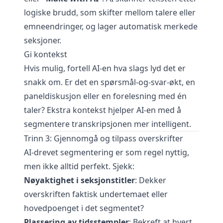
logiske brudd, som skifter mellom talere eller
emneendringer, og lager automatisk merkede
seksjoner.
Gi kontekst
Hvis mulig, fortell AI-en hva slags lyd det er
snakk om. Er det en spørsmål-og-svar-økt, en
paneldiskusjon eller en forelesning med én
taler? Ekstra kontekst hjelper AI-en med å
segmentere transkripsjonen mer intelligent.
Trinn 3: Gjennomgå og tilpass overskrifter
AI-drevet segmentering er som regel nyttig,
men ikke alltid perfekt. Sjekk:
Nøyaktighet i seksjonstitler
: Dekker
overskriften faktisk undertemaet eller
hovedpoenget i det segmentet?
Plassering av tidsstempler
: Bekreft at hvert