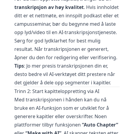
transkripsjon av høy kvalitet
. Hvis innholdet
ditt er et nettmøte, en innspilt podkast eller et
campusseminar, bør du begynne med å laste
opp lyd/video til en AI-transkripsjonstjeneste.
Sørg for god lydklarhet for best mulig
resultat. Når transkripsjonen er generert,
åpner du den for redigering eller verifisering.
Tips
: Jo mer presis transkripsjonen din er,
desto bedre vil AI-verktøyet ditt prestere når
det gjelder å dele opp segmenter i kapitler.
Trinn 2: Start kapitteloppretting via AI
Med transkripsjonen i hånden kan du nå
bruke en AI-funksjon som er utviklet for å
generere kapitler eller overskrifter. Noen
plattformer tilbyr funksjonen
“Auto Chapter”
eller
“Make with AI”
. AI skanner teksten etter