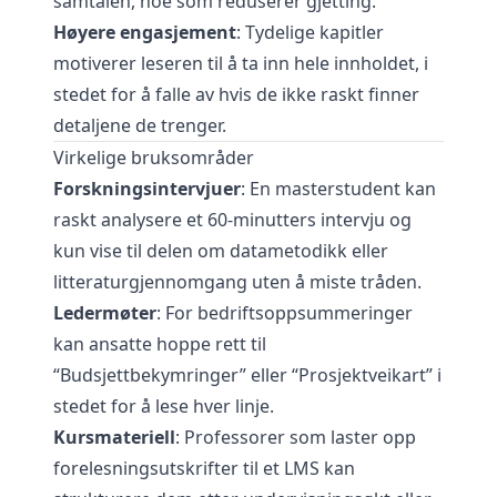
samtalen, noe som reduserer gjetting.
Høyere engasjement
: Tydelige kapitler
motiverer leseren til å ta inn hele innholdet, i
stedet for å falle av hvis de ikke raskt finner
detaljene de trenger.
Virkelige bruksområder
Forskningsintervjuer
: En masterstudent kan
raskt analysere et 60-minutters intervju og
kun vise til delen om datametodikk eller
litteraturgjennomgang uten å miste tråden.
Leder­møter
: For bedriftsoppsummeringer
kan ansatte hoppe rett til
“Budsjettbekymringer” eller “Prosjektveikart” i
stedet for å lese hver linje.
Kursmateriell
: Professorer som laster opp
forelesningsutskrifter til et LMS kan