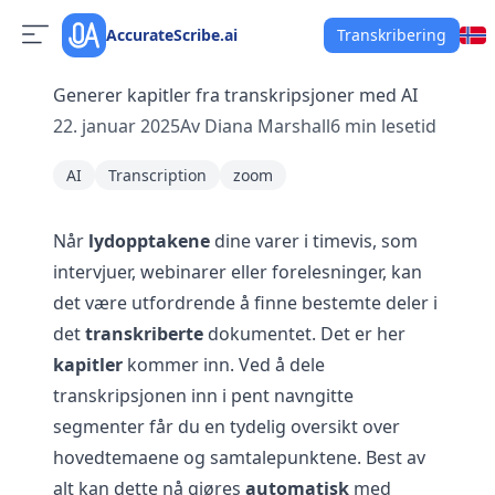
AccurateScribe.ai
Transkribering
Generer kapitler fra transkripsjoner med AI
22. januar 2025
Av
Diana Marshall
6
min lesetid
AI
Transcription
zoom
Når
lydopptakene
dine varer i timevis, som
intervjuer, webinarer eller forelesninger, kan
det være utfordrende å finne bestemte deler i
det
transkriberte
dokumentet. Det er her
kapitler
kommer inn. Ved å dele
transkripsjonen inn i pent navngitte
segmenter får du en tydelig oversikt over
hovedtemaene og samtalepunktene. Best av
alt kan dette nå gjøres
automatisk
med