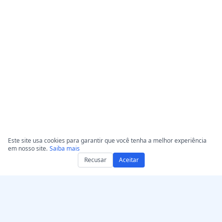
Este site usa cookies para garantir que você tenha a melhor experiência
em nosso site.
Saiba mais
Recusar
Aceitar
Obtenha AccurateScribe.ai
AccurateScribe.ai