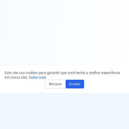
Este site usa cookies para garantir que você tenha a melhor experiência
em nosso site.
Saiba mais
Recusar
Aceitar
Obtenha AccurateScribe.ai
AccurateScribe.ai
Aplicativo Web –
Transcrição de áudio e
Transcritor de IA Online