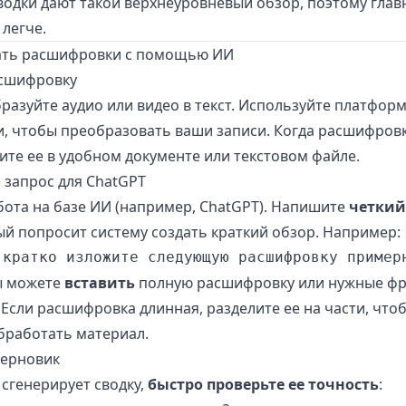
одки дают такой верхнеуровневый обзор, поэтому глав
легче.
ать расшифровки с помощью ИИ
асшифровку
разуйте аудио или видео в текст. Используйте платформ
и, чтобы
преобразовать ваши записи
. Когда расшифровк
ните ее в удобном документе или текстовом файле.
е запрос для ChatGPT
бота на базе ИИ (например, ChatGPT). Напишите
четкий
ый попросит систему создать краткий обзор. Например:
ы можете
вставить
полную расшифровку или нужные фр
 Если расшифровка длинная, разделите ее на части, что
бработать материал.
черновик
 сгенерирует сводку,
быстро проверьте ее точность
: