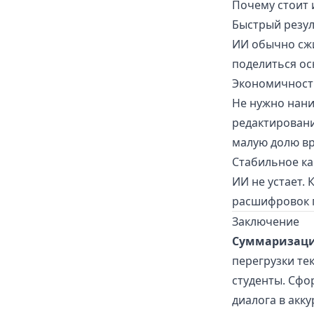
Почему стоит 
Быстрый резул
ИИ обычно сжи
поделиться ос
Экономичност
Не нужно нани
редактировани
малую долю вр
Стабильное ка
ИИ не устает. 
расшифровок п
Заключение
Суммаризаци
перегрузки те
студенты. Сфо
диалога в акк