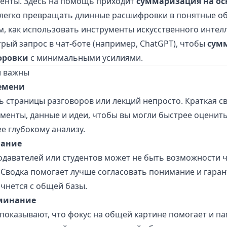
енты. Здесь на помощь приходит
суммаризация на ос
легко превращать длинные расшифровки в понятные о
, как использовать инструменты искусственного интелл
рый запрос в чат-боте (например, ChatGPT), чтобы
сум
фровки
с минимальными усилиями.
и важны
емени
 страницы разговоров или лекций непросто. Краткая с
менты, данные и идеи, чтобы вы могли быстрее оценит
е глубокому анализу.
ание
подавателей или студентов может не быть возможности 
Сводка помогает лучше согласовать понимание и гарант
чнется с общей базы.
минание
показывают, что фокус на общей картине помогает и па