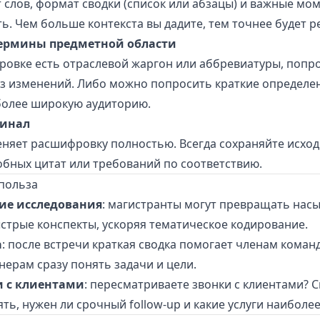
 слов, формат сводки (список или абзацы) и важные мо
ь. Чем больше контекста вы дадите, тем точнее будет ре
термины предметной области
ровке есть отраслевой жаргон или аббревиатуры, попр
ез изменений. Либо можно попросить краткие определен
более широкую аудиторию.
гинал
еняет расшифровку полностью. Всегда сохраняйте исход
обных цитат или требований по соответствию.
польза
ие исследования
: магистранты могут превращать на
стрые конспекты, ускоряя тематическое кодирование.
а
: после встречи краткая сводка помогает членам коман
ерам сразу понять задачи и цели.
 с клиентами
: пересматриваете звонки с клиентами? 
ть, нужен ли срочный follow-up и какие услуги наиболее