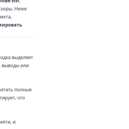
нове ИИ
,
бзоры. Ниже
екта,
мировать
водка выделяет
ь выводы или
читать полные
ирует, что
мяти, и