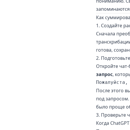
пониманию. Св
запоминаются 
Как суммиров
1. Создайте р
Сначала преоб
транскрибаци
готова, сохра
2. Подготовьт
Откройте чат-
запрос
, котор
После этого в
под запросом.
было проще о
3. Проверьте 
Когда ChatGPT