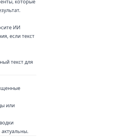
менты, которые
зультат.
осите ИИ
ия, если текст
ный текст для
сыщенные
ды или
Сводки
 актуальны.