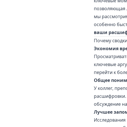
ключевые мом
позволяющая 
мы рассмотрим
особенно быст
ваши расши
Почему сводк
Экономия вр
Просматривать
ключевые аргу
перейти к боле
Общее поним
У коллег, пре
расшифровки. 
обсуждение на
Лучшее запо
Исследования 