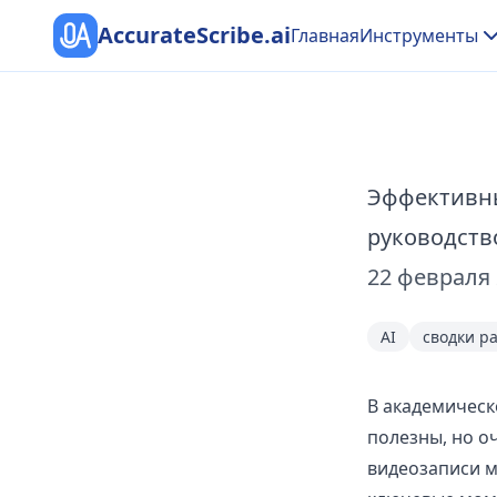
AccurateScribe.ai
Главная
Инструменты
Эффективны
руководств
22 февраля 
AI
сводки р
В академическ
полезны, но о
видеозаписи м