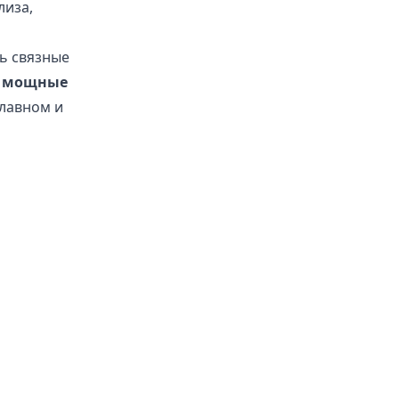
лиза,
ь связные
е
мощные
главном и