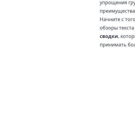
упрощения гру
преимущества 
Начните с тог
обзоры текста
сводки
, кото
принимать бол