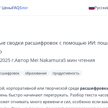
Цены
FAQ
Блог
Русски
е сводки расшифровок с помощью ИИ: пош
о
2025 г.
Автор
Mei Nakamura
5
мин чтения
асшифровок
образование
продуктивность
ой, корпоративной или творческой среде
расшифровк
чень быстро начинают перегружать. Разбор текста часо
ожет отнимать много времени и сил, особенно если ва