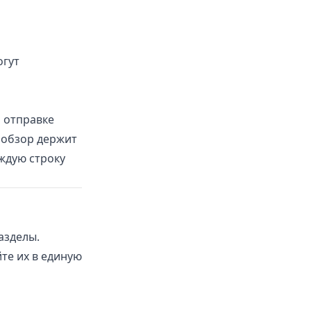
огут
и отправке
 обзор держит
аждую строку
азделы.
те их в единую