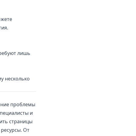
ожете
тия.
требуют лишь
му несколько
ение проблемы
специалисты и
тить страницы
 ресурсы. От