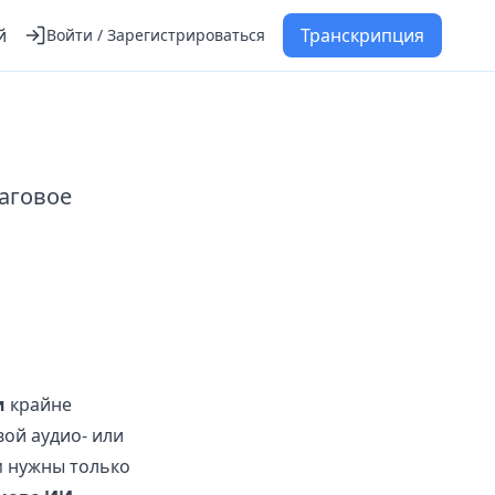
й
Транскрипция
Войти / Зарегистрироваться
аговое
и
крайне
вой аудио- или
м нужны только