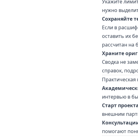
Укажите лимит
нужно выделит
Сохраняйте 
Если в расшиф
оставить их б
рассчитан на 
Храните ори
Сводка не зам
справок, подр
Практическая 
Академическ
интервью в бы
Старт проект
внешним партн
Консультации
помогают поня