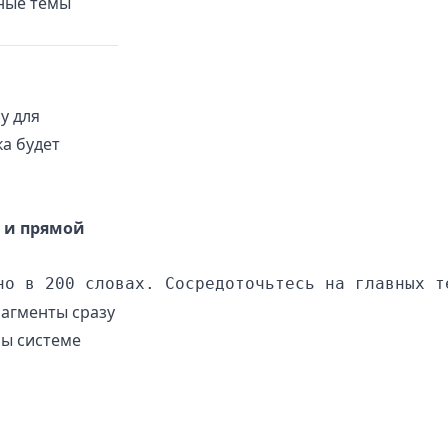
ные темы
у для
а будет
 и прямой
агменты сразу
бы системе