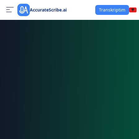
AccurateScribe.ai
Transkriptim