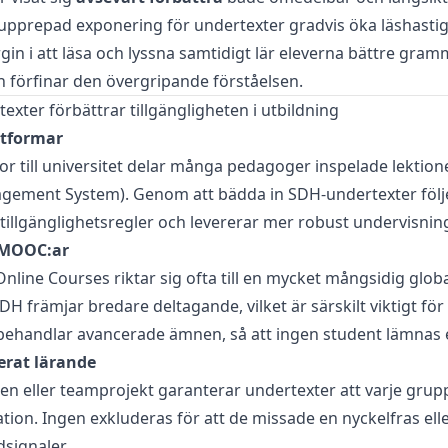
pprepad exponering för undertexter gradvis öka läshasti
rgin i att läsa och lyssna samtidigt lär eleverna bättre gram
 förfinar den övergripande förståelsen.
xter förbättrar tillgängligheten i utbildning
ttformar
r till universitet delar många pedagoger inspelade lektione
gement System). Genom att bädda in SDH-undertexter följ
 tillgänglighetsregler och levererar mer robust undervisnin
 MOOC:ar
line Courses riktar sig ofta till en mycket mångsidig globa
H främjar bredare deltagande, vilket är särskilt viktigt för
handlar avancerade ämnen, så att ingen student lämnas e
rat lärande
en eller teamprojekt garanterar undertexter att varje gr
on. Ingen exkluderas för att de missade en nyckelfras ell
dsignaler.