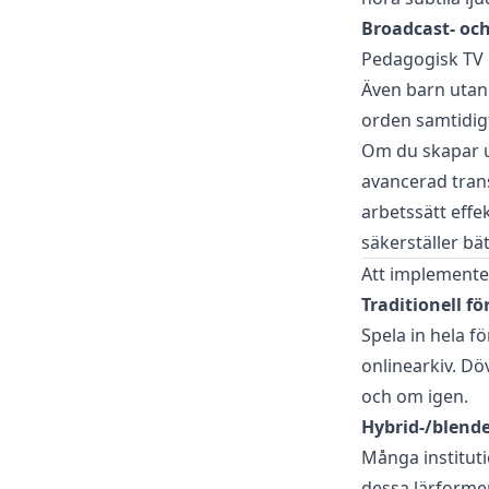
Broadcast- oc
Pedagogisk TV e
Även barn utan 
orden samtidig
Om du skapar ut
avancerad tran
arbetssätt effe
säkerställer bä
Att implemente
Traditionell f
Spela in hela fö
onlinearkiv. Dö
och om igen.
Hybrid-/blende
Många instituti
dessa lärforme