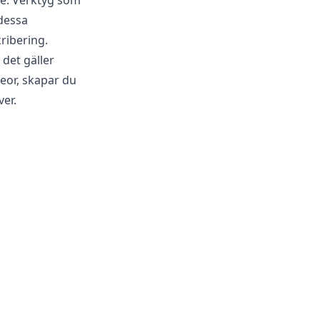
de. Verktyg som
dessa
ribering.
det gäller
eor, skapar du
er.