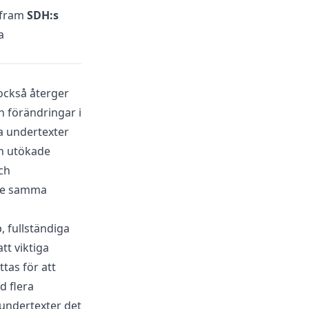
 fram
SDH:s
a
också återger
h förändringar i
sa undertexter
in utökade
ch
are samma
, fullständiga
tt viktiga
tas för att
d flera
undertexter det