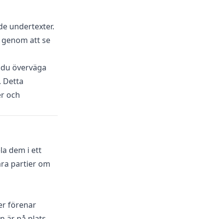
de undertexter.
g genom att se
n du överväga
. Detta
er och
la dem i ett
åra partier om
er förenar
 är på plats