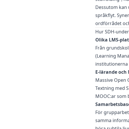
Dessutom kan u
språkflyt. Syne
ordförrådet och
Hur SDH-underte
Olika LMS-pla
Från grundskolo
(Learning Mana
institutionerna
E-lärande och
Massive Open On
Textning med SD
MOOC:ar som be
Samarbetsbase
För grupparbet
samma informati
höra subtila lju