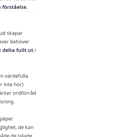
h
förståelse
.
jud skapar
lever behöver
tt
delta fullt ut
i
n värdefulla
r inte hör)
ärker ordförråd
isning.
jälper
glighet, de kan
både de talade