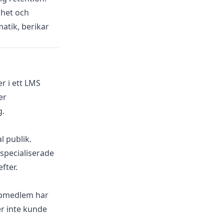
ghet och
matik, berikar
r i ett LMS
er
g.
l publik.
 specialiserade
fter.
uppmedlem har
er inte kunde