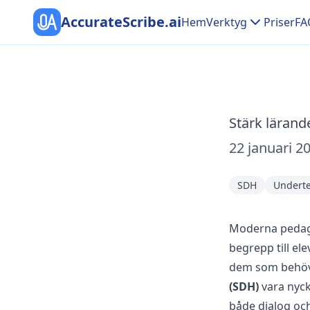
AccurateScribe.ai
Hem
Verktyg
Priser
FA
Stärk lärand
22 januari 2
SDH
Underte
Moderna pedago
begrepp till el
dem som behöve
(SDH)
vara nycke
både dialog och 