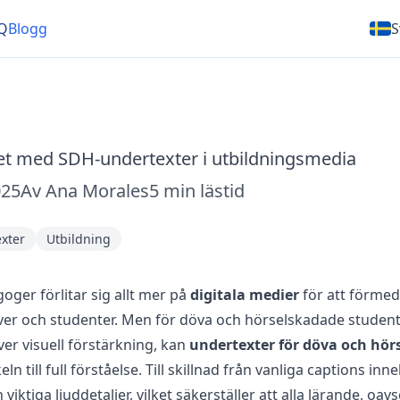
Q
Blogg
S
et med SDH-undertexter i utbildningsmedia
025
Av
Ana Morales
5
min lästid
xter
Utbildning
ger förlitar sig allt mer på
digitala medier
för att förmedl
ever och studenter. Men för döva och hörselskadade student
r visuell förstärkning, kan
undertexter för döva och hör
ln till full förståelse. Till skillnad från vanliga captions inn
viktiga ljuddetaljer, vilket säkerställer att alla lärande, oavs