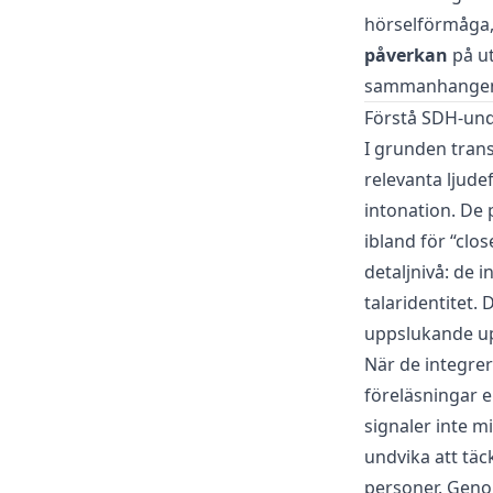
hörselförmåga, 
påverkan
på ut
sammanhangen 
Förstå SDH-und
I grunden tran
relevanta ljude
intonation. De 
ibland för “cl
detaljnivå: de 
talaridentitet.
uppslukande upp
När de integrer
föreläsningar e
signaler inte m
undvika att täck
personer. Geno