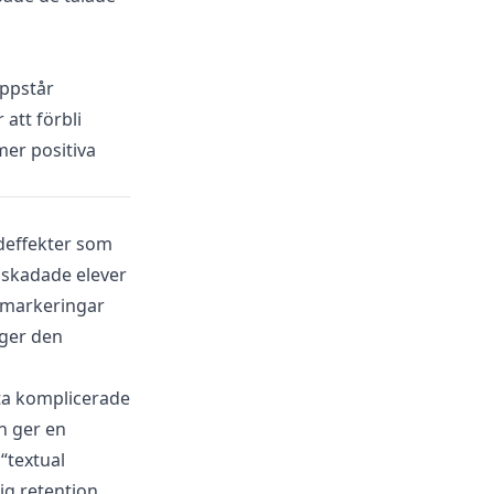
uppstår
att förbli
er positiva
udeffekter som
elskadade elever
 markeringar
ger den
ta komplicerade
n ger en
“textual
g retention.