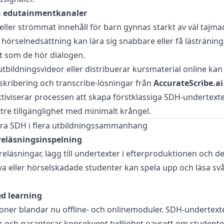
h edutainmentkanaler
ller strömmat innehåll för barn gynnas starkt av väl tajma
hörselnedsättning kan lära sig snabbare eller få lästränin
t som de hör dialogen.
bildningsvideor eller distribuerar kursmaterial online ka
skribering och
transcribe
-lösningar från
AccurateScribe.ai
ktiviserar processen att skapa förstklassiga SDH-undertext
ttre tillgänglighet med minimalt krångel.
ra SDH i flera utbildningssammanhang
öreläsningsinspelning
reläsningar, lägg till undertexter i efterproduktionen och de
va eller hörselskadade studenter kan spela upp och läsa sv
d learning
oner blandar nu offline- och onlinemoduler. SDH-undertext
r och garanterar konsekvent tydlighet oavsett om studenten