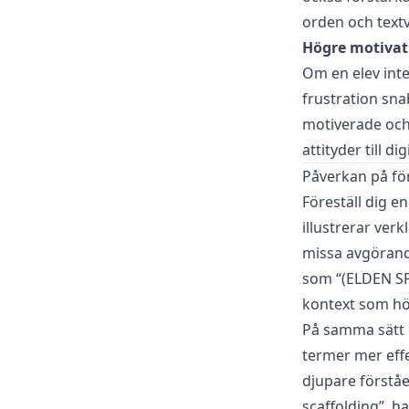
orden och text
Högre motivat
Om en elev inte 
frustration sna
motiverade och 
attityder till dig
Påverkan på fö
Föreställ dig e
illustrerar ver
missa avgörand
som “(ELDEN SP
kontext som hör
På samma sätt 
termer mer effe
djupare förståel
scaffolding”, ha