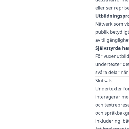
eller ser repri
Utbildningspro
Nätverk som vi
publik betydlig
av tillgängligh
Självstyrda h
För vuxenutbild
undertexter det 
svåra delar när
Slutsats
Undertexter fö
interagerar me
och textreprese
och språkbakgrun
inkludering, b