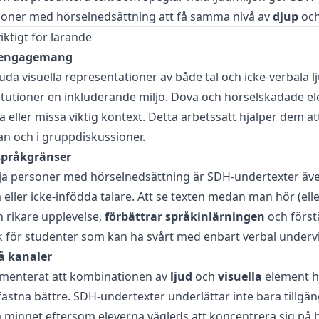
rsoner med hörselnedsättning att få samma nivå av
djup
oc
iktigt för lärande
 engagemang
da visuella representationer av både tal och icke-verbala l
itutioner en inkluderande miljö. Döva och hörselskadade e
sa eller missa viktig kontext. Detta arbetssätt hjälper dem a
n och i gruppdiskussioner.
språkgränser
dja personer med hörselnedsättning är SDH-undertexter äve
 eller icke-infödda talare. Att se texten medan man hör (elle
n rikare upplevelse,
förbättrar språkinlärningen
och först
k för studenter som kan ha svårt med enbart verbal underv
å kanaler
umenterat att kombinationen av
ljud
och
visuella
element h
astna bättre. SDH-undertexter underlättar inte bara tillgän
 minnet eftersom eleverna vägleds att koncentrera sig på 