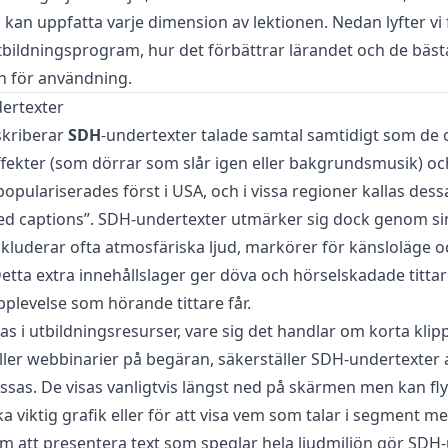
kan uppfatta varje dimension av lektionen. Nedan lyfter vi
bildningsprogram, hur det förbättrar lärandet och de bäst
för användning.
ertexter
skriberar
SDH
-undertexter talade samtal samtidigt som de 
ffekter (som dörrar som slår igen eller bakgrundsmusik) oc
populariserades först i USA, och i vissa regioner kallas des
osed captions”. SDH-undertexter utmärker sig dock genom s
inkluderar ofta atmosfäriska ljud, markörer för känsloläge o
 Detta extra innehållslager ger döva och hörselskadade titt
levelse som hörande tittare får.
as i utbildningsresurser, vare sig det handlar om korta klipp
ller webbinarier på begäran, säkerställer SDH-undertexter a
issas. De visas vanligtvis längst ned på skärmen men kan flyt
a viktig grafik eller för att visa vem som talar i segment me
m att presentera text som speglar hela ljudmiljön gör SDH-