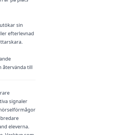
utökar sin
ler efterlevnad
ittarskara.
tande
h återvända till
ärare
iva signaler
a hörselförmågor
r bredare
and eleverna.