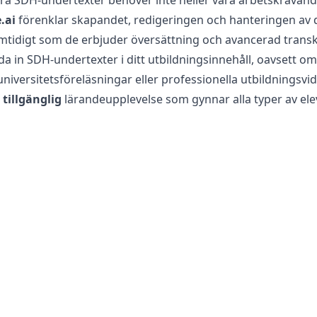
ra SDH-undertexter behöver inte heller vara arbetskrävan
.ai
förenklar skapandet, redigeringen och hanteringen av 
mtidigt som de erbjuder översättning och avancerad transk
 in SDH-undertexter i ditt utbildningsinnehåll, oavsett om 
iversitetsföreläsningar eller professionella utbildningsvid
tillgänglig
lärandeupplevelse som gynnar alla typer av elev