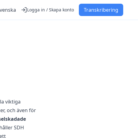
venska
Transkribering
Logga in / Skapa konto
a viktiga
er, och även för
selskadade
ehåller SDH
ett