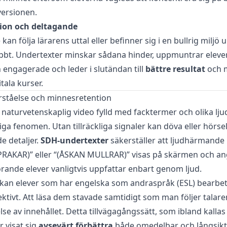
versionen.
ion och deltagande
kan följa lärarens uttal eller befinner sig i en bullrig miljö 
bbt. Undertexter minskar sådana hinder, uppmuntrar elever 
engagerade och leder i slutändan till
bättre resultat
och m
itala kurser.
rståelse och minnesretention
n naturvetenskaplig video fylld med facktermer och olika lj
kliga fenomen. Utan tillräckliga signaler kan döva eller hörs
e detaljer.
SDH-undertexter
säkerställer att ljudhärmande
RAKAR)” eller “(ÅSKAN MULLRAR)” visas på skärmen och an
ande elever vanligtvis uppfattar enbart genom ljud.
kan elever som har engelska som andraspråk (ESL) bearbe
ktivt. Att läsa dem stavade samtidigt som man följer talare
se av innehållet. Detta tillvägagångssätt, som ibland kallas 
r visat sig
avsevärt förbättra
både omedelbar och långsikti