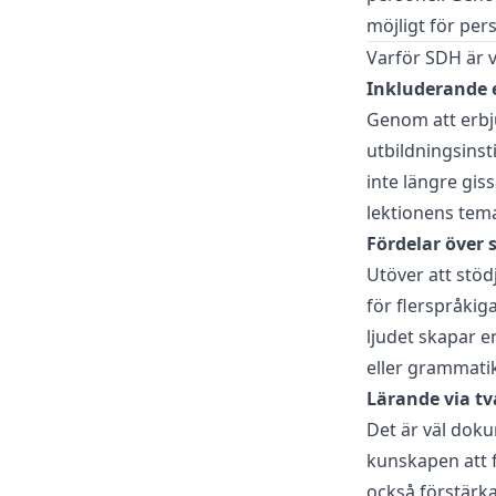
möjligt för pe
Varför SDH är v
Inkluderande
Genom att erbju
utbildningsinst
inte längre gis
lektionens tema
Fördelar över 
Utöver att stö
för flerspråkiga
ljudet skapar e
eller grammati
Lärande via tv
Det är väl dok
kunskapen att f
också förstärka