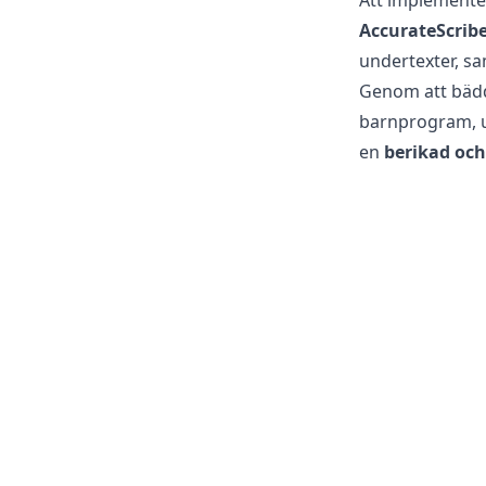
Att implemente
AccurateScribe
undertexter, sa
Genom att bädda
barnprogram, un
en
berikad och 