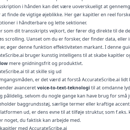
sskription i hånden kan det være uoverskueligt at gennemg
r at finde de vigtige øjeblikke. Her gør kapitler en reel forsk
ptioner i håndterbare og lette sektioner.
 som dit transskripts vejkort, der fører dig direkte til de d
øs scrolling. Uanset om du er forsker, der finder data, eller
ter, øger denne funktion effektiviteten markant. I denne guid
eScribe.ai bruger kunstig intelligens til at skabe kapitler o
flow
mere gnidningsfrit og produktivt.
eScribe.ai til at skille sig ud
fremgangsmåden, er det værd at forstå AccurateScribe.ai lidt
vender avanceret
voice-to-text-teknologi
til at omdanne lydfi
g pålidelig, selvom du nogle gange kan have brug for små ju
holder baggrundsstøj, særlige termer eller kraftige accente
platformen ud, er dens evne til at tilføje struktur, som f.eks. 
er noget, du faktisk kan arbejde med.
øje kapitler med AccurateScribe.ai