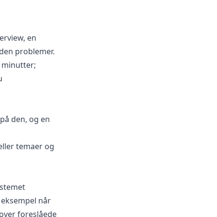
terview, en
uden problemer.
 minutter;
u
 på den, og en
eller temaer og
ystemet
r eksempel når
 over foreslåede