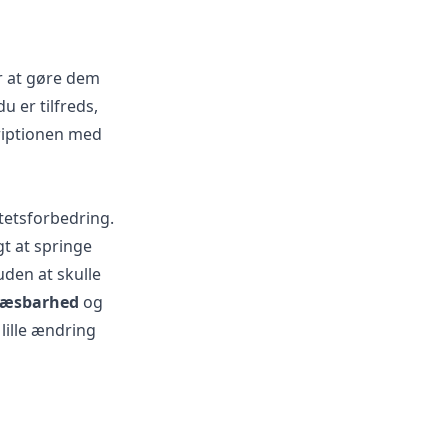
or at gøre dem
u er tilfreds,
kriptionen med
itetsforbedring.
gt at springe
uden at skulle
 læsbarhed
og
lille ændring