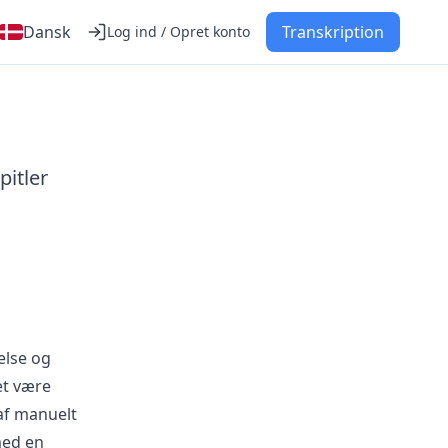
Dansk
Transkription
Log ind / Opret konto
itler
else og
et være
 af manuelt
med en