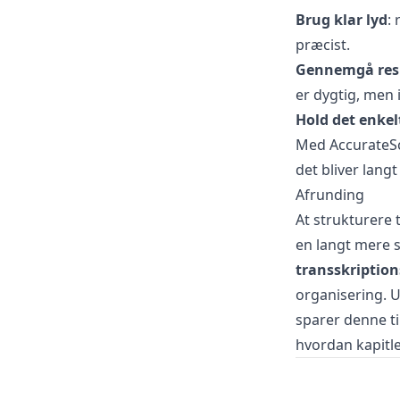
Brug klar lyd
:
præcist.
Gennemgå res
er dygtig, men 
Hold det enkel
Med AccurateScr
det bliver lang
Afrunding
At strukturere 
en langt mere 
transskription
organisering. 
sparer denne t
hvordan kapitle