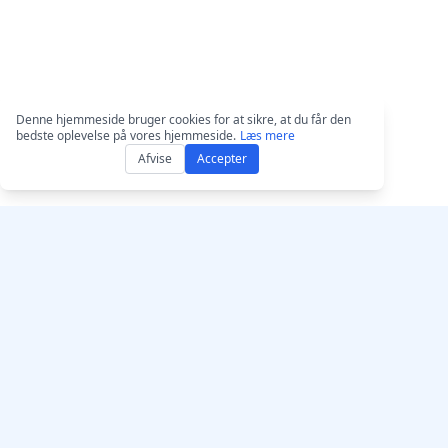
Denne hjemmeside bruger cookies for at sikre, at du får den
bedste oplevelse på vores hjemmeside.
Læs mere
Afvise
Accepter
Få AccurateScribe.ai
AccurateScribe.ai
Webapp – Online A
Enterprise-grade audio- og
transskription
video-transkription drevet af
avanceret AI-teknologi.
iOS-app – AI-transs
stemmebeskeder