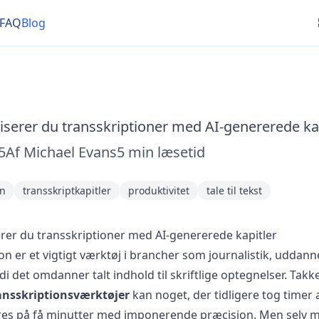
FAQ
Blog
serer du transskriptioner med AI-genererede kap
5
Af
Michael Evans
5
min læsetid
on
transskriptkapitler
produktivitet
tale til tekst
rer du transskriptioner med AI-genererede kapitler
on er et vigtigt værktøj i brancher som journalistik, uddann
di det omdanner talt indhold til skriftlige optegnelser. Takk
ansskriptionsværktøjer
kan noget, der tidligere tog timer
ares på få minutter med imponerende præcision. Men selv 