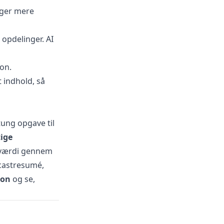
nger mere
 opdelinger. AI
ion.
 indhold, så
tung opgave til
ige
l værdi gennem
dcastresumé,
ion
og se,