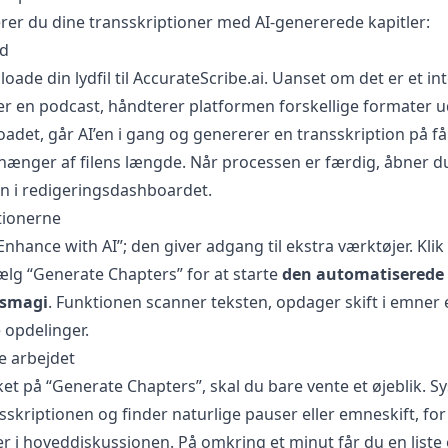
er du dine transskriptioner med AI-genererede kapitler:
yd
oade din lydfil til AccurateScribe.ai. Uanset om det er et in
er en podcast, håndterer platformen forskellige formater 
loadet, går AI’en i gang og genererer en transskription på få
hænger af filens længde. Når processen er færdig, åbner d
n i redigeringsdashboardet.
tionerne
nhance with AI”; den giver adgang til ekstra værktøjer. Klik
lg “Generate Chapters” for at starte
den automatiserede
nsmagi
. Funktionen scanner teksten, opdager skift i emner 
e opdelinger.
re arbejdet
ket på “Generate Chapters”, skal du bare vente et øjeblik. S
sskriptionen og finder naturlige pauser eller emneskift, fo
er i hoveddiskussionen. På omkring et minut får du en liste