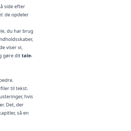
å side efter
el: de opdeler
ele, du har brug
 indholdsskaber,
e viser vi,
g gøre dit
tale-
 bedre.
ler til tekst.
steringer, hvis
r. Det, der
kapitler, så en