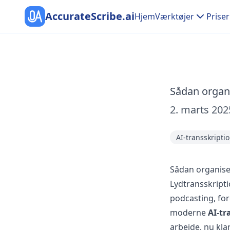
AccurateScribe.ai
Hjem
Værktøjer
Priser
Sådan organi
2. marts 202
AI-transskripti
Sådan organise
Lydtransskripti
podcasting, for
moderne
AI-tr
arbejde, nu kl