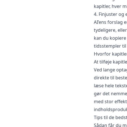
kapitler, hver m
4. Finjuster og
AI’ens forslag 
tydeligere, elle
kan du kopiere 
tidsstempler ti
Hvorfor kapitler
At tilføje kapi
Ved lange optag
direkte til bes
læse hele teks
gør det nemmere
med stor effekt
indholdsproduk
Tips til de beds
Sådan får du me