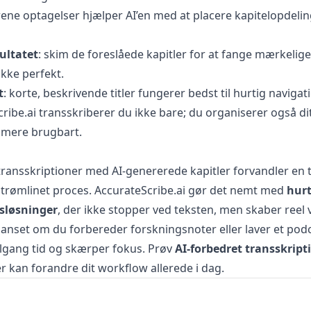
 rene optagelser hjælper AI’en med at placere kapitelopdeli
ultatet
: skim de foreslåede kapitler for at fange mærkelige
ikke perfekt.
t
: korte, beskrivende titler fungerer bedst til hurtig navigat
ibe.ai transskriberer du ikke bare; du organiserer også dit
t mere brugbart.
transskriptioner med AI-genererede kapitler forvandler en 
strømlinet proces. AccurateScribe.ai gør det nemt med
hurt
sløsninger
, der ikke stopper ved teksten, men skaber ree
Uanset om du forbereder forskningsnoter eller laver et po
ilgang tid og skærper fokus. Prøv
AI-forbedret transskript
r kan forandre dit workflow allerede i dag.