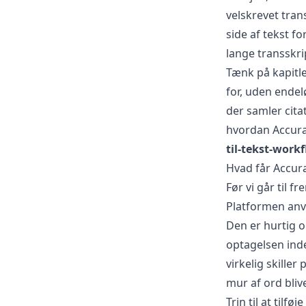
velskrevet tran
side af tekst fo
lange transskri
Tænk på kapitler
for, uden endel
der samler cita
hvordan Accurat
til-tekst-work
Hvad får Accurat
Før vi går til 
Platformen an
Den er hurtig o
optagelsen inde
virkelig skiller 
mur af ord bliv
Trin til at tilf