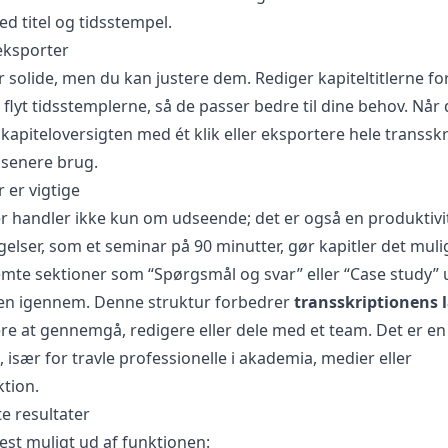
ed titel og tidsstempel.
 eksporter
er solide, men du kan justere dem. Rediger kapiteltitlerne f
r flyt tidsstemplerne, så de passer bedre til dine behov. Når d
kapiteloversigten med ét klik eller eksportere hele transs
l senere brug.
 er vigtige
tler handler ikke kun om udseende; det er også en produktiv
elser, som et seminar på 90 minutter, gør kapitler det muli
temte sektioner som “Spørgsmål og svar” eller “Case study” 
ten igennem. Denne struktur forbedrer
transskriptionens
 at gennemgå, redigere eller dele med et team. Det er en 
, især for travle professionelle i akademia, medier eller
tion.
te resultater
st muligt ud af funktionen: