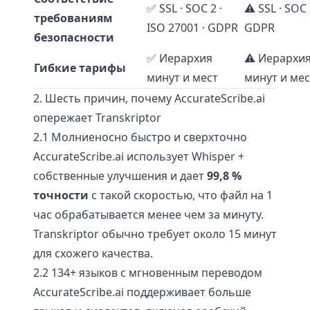
✅ SSL · SOC 2 ·
⚠️ SSL · SOC 
требованиям
ISO 27001 · GDPR
GDPR
безопасности
✅ Иерархия
⚠️ Иерархи
Гибкие тарифы
минут и мест
минут и мес
2. Шесть причин, почему AccurateScribe.ai
опережает Transkriptor
2.1 Молниеносно быстро и сверхточно
AccurateScribe.ai использует Whisper +
собственные улучшения и дает
99,8 %
точности
с такой скоростью, что файл на 1
час обрабатывается менее чем за минуту.
Transkriptor обычно требует около 15 минут
для схожего качества.
2.2 134+ языков с мгновенным переводом
AccurateScribe.ai поддерживает больше