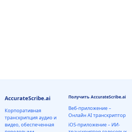
Получить AccurateScribe.ai
AccurateScribe.ai
Веб-приложение –
Корпоративная
Онлайн AI транскриптор
транскрипция аудио и
видео, обеспеченная
iOS-приложение – ИИ-
передовыми
транскриптор голосовых