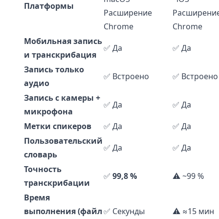
Платформы
Расширение
Расширени
Chrome
Chrome
Мобильная запись
✅ Да
✅ Да
и транскрибация
Запись только
✅ Встроено
✅ Встроено
аудио
Запись с камеры +
✅ Да
✅ Да
микрофона
Метки спикеров
✅ Да
✅ Да
Пользовательский
✅ Да
✅ Да
словарь
Точность
✅
99,8 %
⚠️ ~99 %
транскрибации
Время
выполнения (файл
✅ Секунды
⚠️ ≈15 мин