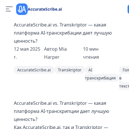
AccurateScribe.ai
AccurateScribe.ai vs. Transkriptor — какая
платформа AI-транскрибации дает лучшую
ценность?
12 мая 2025
Автор
Mia
10
мин
г.
Harper
чтения
AccurateScribe.ai
Transkriptor
AI
Го
транскрибация
в
текс
AccurateScribe.ai vs. Transkriptor — какая
платформа AI-транскрипции дает лучшую
ценность?
Как AccurateScribe.ai, так и Transkriptor —