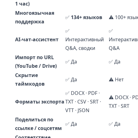
1 час)
Многоязычная
✅
134+ языков
⚠️ 100+ язы
поддержка
✅
✅
AI-чат-ассистент
Интерактивный
Интеракти
Q&A, сводки
Q&A
Импорт по URL
✅ Да
✅ Да
(YouTube / Drive)
Скрытие
✅ Да
⚠️ Нет
таймкодов
✅ DOCX · PDF ·
⚠️ DOCX · PD
Форматы экспорта
TXT · CSV · SRT ·
TXT · SRT
VTT · JSON
Поделиться по
✅ Да
✅ Да
ссылке / соцсетям
Соответствие