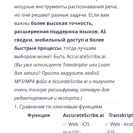
мощные инструменты распознавания речи,
но они решают разные задачи. Если вам
важны
более высокая точность,
расширенная поддержка языков, AI-
сводки, мобильный доступ и более
быстрые процессы
, тогда лучшим
выбором может быть AccurateScribe.ai.
(Вы уже используете Transkriptor или Loom
для записи? Просто загрузите любой
MP3/MP4-файл в AccurateScribe.ai и получите
очень точную расшифровку, готовую для
редактирования и экспорта.)
1. Сравнение по ключевым функциям
Функция
AccurateScribe.ai
Transkrip
✅ Web · iOS ·
✅ Web · And
macOS ·
· iOS ·