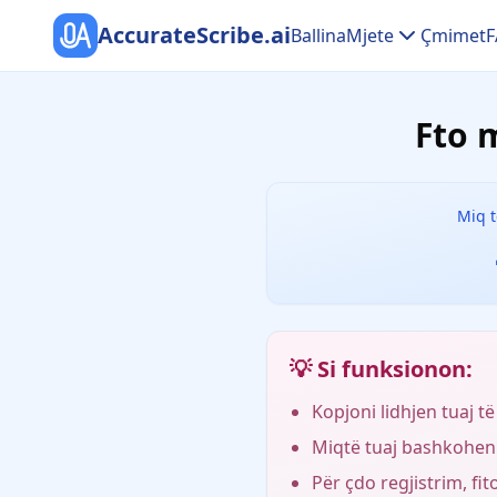
AccurateScribe.ai
Ballina
Mjete
Çmimet
Fto 
Miq t
💡 Si funksionon:
Kopjoni lidhjen tuaj t
Miqtë tuaj bashkohen 
Për çdo regjistrim, fi