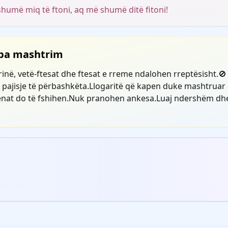
humë miq të ftoni, aq më shumë ditë fitoni!
 pa mashtrim
inë, vetë-ftesat dhe ftesat e rreme ndalohen rreptësisht.
o pajisje të përbashkëta.Llogaritë që kapen duke mashtruar
nat do të fshihen.Nuk pranohen ankesa.Luaj ndershëm dhe