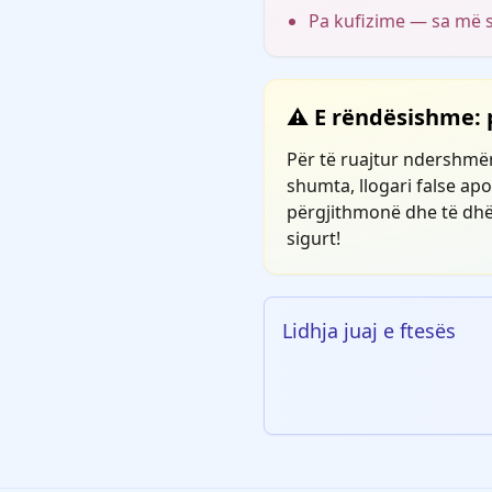
Pa kufizime — sa më s
⚠️ E rëndësishme:
Për të ruajtur ndershmër
shumta, llogari false ap
përgjithmonë dhe të dhë
sigurt!
Lidhja juaj e ftesës