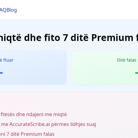
FAQ
Blog
miqtë dhe fito 7 ditë Premium f
ë ftuar
Ditë falas 
-
ë ftesës dhe ndajeni me miqtë
me AccurateScribe.ai përmes lidhjes suaj
toni 7 ditë Premium falas