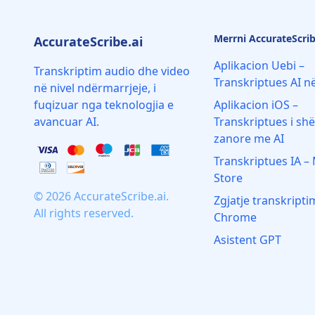
Merrni AccurateScrib
AccurateScribe.ai
Aplikacion Uebi –
Transkriptim audio dhe video
Transkriptues AI në
në nivel ndërmarrjeje, i
fuqizuar nga teknologjia e
Aplikacion iOS –
avancuar AI.
Transkriptues i sh
zanore me AI
Transkriptues IA –
Store
© 2026 AccurateScribe.ai.
Zgjatje transkripti
All rights reserved.
Chrome
Asistent GPT