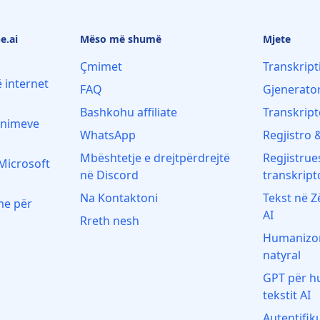
e.ai
Mëso më shumë
Mjete
Çmimet
Transkript
 internet
FAQ
Gjenerator
Bashkohu affiliate
Transkrip
ënimeve
WhatsApp
Regjistro 
Mbështetje e drejtpërdrejtë
Regjistrue
 Microsoft
në Discord
transkript
Na Kontaktoni
Tekst në Z
me për
AI
Rreth nesh
Humanizoni
natyral
GPT për h
tekstit AI
Autentifik