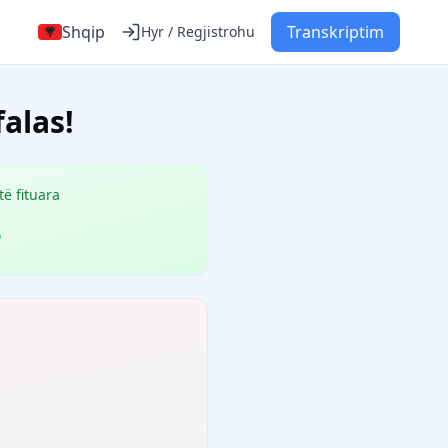
Shqip
Transkriptim
Hyr / Regjistrohu
alas!
të fituara
-