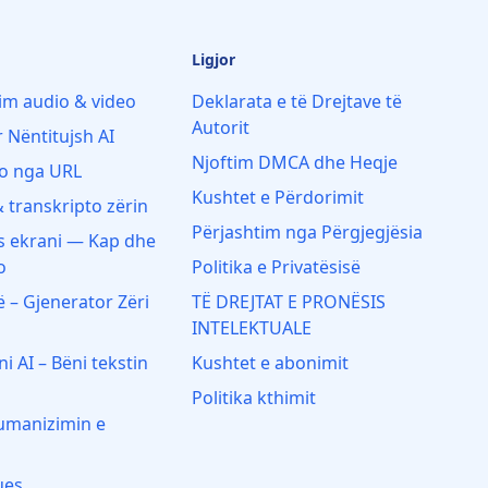
Ligjor
im audio & video
Deklarata e të Drejtave të
Autorit
 Nëntitujsh AI
Njoftim DMCA dhe Heqje
to nga URL
Kushtet e Përdorimit
& transkripto zërin
Përjashtim nga Përgjegjësia
s ekrani — Kap dhe
o
Politika e Privatësisë
ë – Gjenerator Zëri
TË DREJTAT E PRONËSIS
INTELEKTUALE
 AI – Bëni tekstin
Kushtet e abonimit
Politika kthimit
umanizimin e
ues