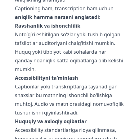
Captioning ham, transcription ham uchun
aniqlik hamma narsani anglatadi
:
Ravshanlik va ishonchlilik
Noto‘g‘ri eshitilgan so‘zlar yoki tushib qolgan
tafsilotlar auditoriyani chalg‘itishi mumkin.
Huquq yoki tibbiyot kabi sohalarda har
qanday noaniqlik katta oqibatlarga olib kelishi
mumkin.
Accessibilityni ta’minlash
Captionlar yoki transkriptlarga tayanadigan
shaxslar bu matnning ishonchli bo‘lishiga
muhtoj. Audio va matn orasidagi nomuvofiqlik
tushunishni qiyinlashtiradi.
Huquqiy va axloqiy oqibatlar
Accessibility standartlariga rioya qilinmasa,
kompaniyalar huquqiy muammolarga duch