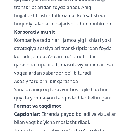
transkriptlaridan foydalanadi. Aniq
hujjatlashtirish sifatli xizmat ko‘rsatish va
huquqiy talablarni bajarish uchun muhimdir.
Korporativ muhit
Kompaniya tadbirlari, jamoa yig‘ilishlari yoki
strategiya sessiyalari transkriptlardan foyda
ko‘radi. Jamoa a’zolari ma’lumotni bir
qarashda topa oladi, masofaviy xodimlar esa
voqealardan xabardor bo‘lib turadi.
Asosiy farqlarni bir qarashda
Yanada aniqroq tasavvur hosil qilish uchun
quyida yonma-yon taqqoslashlar keltirilgan:
Format va taqdimot
Captionlar
: Ekranda paydo bo‘ladi va vizuallar
bilan vaqt bo‘yicha moslashtiriladi.
Tomoshabinlar tabiiy sur’atda o‘qiy olishi