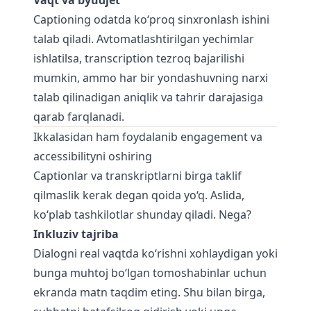
Vaqt va byudjet
Captioning odatda ko‘proq sinxronlash ishini
talab qiladi. Avtomatlashtirilgan yechimlar
ishlatilsa, transcription tezroq bajarilishi
mumkin, ammo har bir yondashuvning narxi
talab qilinadigan aniqlik va tahrir darajasiga
qarab farqlanadi.
Ikkalasidan ham foydalanib engagement va
accessibilityni oshiring
Captionlar va transkriptlarni birga taklif
qilmaslik kerak degan qoida yo‘q. Aslida,
ko‘plab tashkilotlar shunday qiladi. Nega?
Inkluziv tajriba
Dialogni real vaqtda ko‘rishni xohlaydigan yoki
bunga muhtoj bo‘lgan tomoshabinlar uchun
ekranda matn taqdim eting. Shu bilan birga,