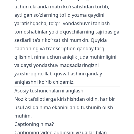
uchun ekranda matn ko‘rsatishdan tortib,
aytilgan so‘zlarning to‘liq yozma qaydini
yaratishgacha, to‘g‘ri yondashuvni tanlash
tomoshabinlar yoki o‘quvchilarning tajribasiga
sezilarli ta’sir ko‘rsatishi mumkin. Quyida
captioning va transcription qanday farq
qilishini, nima uchun aniqlik juda muhimligini
va qaysi yondashuv maqsadlaringizni
yaxshiroq qo‘llab-quvvatlashini qanday
aniqlashni ko‘rib chiqamiz.
Asosiy tushunchalarni anglash
Nozik tafsilotlarga kirishishdan oldin, har bir
usul aslida nima ekanini aniq tushunib olish
muhim.
Captioning nima?
Captioning video audiosini vizuallar bilan