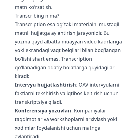
matn ko‘rsatish.
Transcribing nima?
Transcription esa og‘zaki materialni mustaqil
matnli hujjatga aylantirish jarayonidir. Bu
yozma qayd albatta muayyan video kadrlariga
yoki ekrandagi vaqt belgilari bilan bog‘langan
bo‘lishi shart emas. Transcription
qo‘llanadigan odatiy holatlarga quyidagilar
kiradi:
Intervyu hujjatlashtirish
: OAV intervyularni
faktlarni tekshirish va iqtibos keltirish uchun
transkriptsiya qiladi.
Konferensiya yozuvlari
: Kompaniyalar
taqdimotlar va workshoplarni arxivlash yoki
xodimlar foydalanishi uchun matnga
aylantiradi.