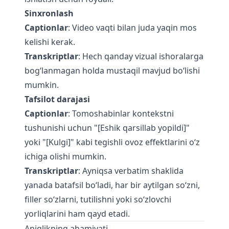
Sinxronlash
Captionlar
: Video vaqti bilan juda yaqin mos
kelishi kerak.
Transkriptlar
: Hech qanday vizual ishoralarga
bog‘lanmagan holda mustaqil mavjud bo‘lishi
mumkin.
Tafsilot darajasi
Captionlar
: Tomoshabinlar kontekstni
tushunishi uchun "[Eshik qarsillab yopildi]"
yoki "[Kulgi]" kabi tegishli ovoz effektlarini o‘z
ichiga olishi mumkin.
Transkriptlar
: Ayniqsa verbatim shaklida
yanada batafsil bo‘ladi, har bir aytilgan so‘zni,
filler so‘zlarni, tutilishni yoki so‘zlovchi
yorliqlarini ham qayd etadi.
Aniqlikning ahamiyati