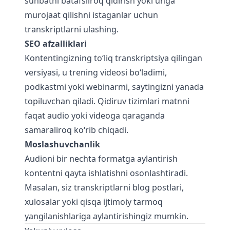
suhbatni batafsilroq qidirish yoki unga
murojaat qilishni istaganlar uchun
transkriptlarni ulashing.
SEO afzalliklari
Kontentingizning to‘liq transkriptsiya qilingan
versiyasi, u trening videosi bo‘ladimi,
podkastmi yoki webinarmi, saytingizni yanada
topiluvchan qiladi. Qidiruv tizimlari matnni
faqat audio yoki videoga qaraganda
samaraliroq ko‘rib chiqadi.
Moslashuvchanlik
Audioni bir nechta formatga aylantirish
kontentni qayta ishlatishni osonlashtiradi.
Masalan, siz transkriptlarni blog postlari,
xulosalar yoki qisqa ijtimoiy tarmoq
yangilanishlariga aylantirishingiz mumkin.