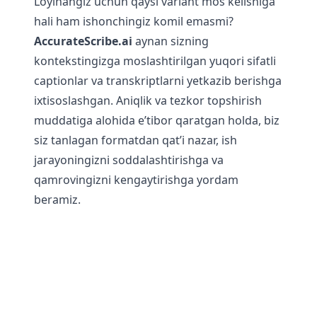
Loyihangiz uchun qaysi variant mos kelishiga
hali ham ishonchingiz komil emasmi?
AccurateScribe.ai
aynan sizning
kontekstingizga moslashtirilgan yuqori sifatli
captionlar va transkriptlarni yetkazib berishga
ixtisoslashgan. Aniqlik va tezkor topshirish
muddatiga alohida e’tibor qaratgan holda, biz
siz tanlagan formatdan qat’i nazar, ish
jarayoningizni soddalashtirishga va
qamrovingizni kengaytirishga yordam
beramiz.