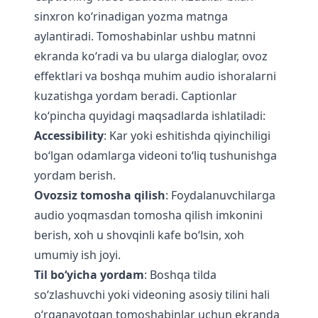
sinxron ko‘rinadigan yozma matnga
aylantiradi. Tomoshabinlar ushbu matnni
ekranda ko‘radi va bu ularga dialoglar, ovoz
effektlari va boshqa muhim audio ishoralarni
kuzatishga yordam beradi. Captionlar
ko‘pincha quyidagi maqsadlarda ishlatiladi:
Accessibility
: Kar yoki eshitishda qiyinchiligi
bo‘lgan odamlarga videoni to‘liq tushunishga
yordam berish.
Ovozsiz tomosha qilish
: Foydalanuvchilarga
audio yoqmasdan tomosha qilish imkonini
berish, xoh u shovqinli kafe bo‘lsin, xoh
umumiy ish joyi.
Til bo‘yicha yordam
: Boshqa tilda
so‘zlashuvchi yoki videoning asosiy tilini hali
o‘rganayotgan tomoshabinlar uchun ekranda