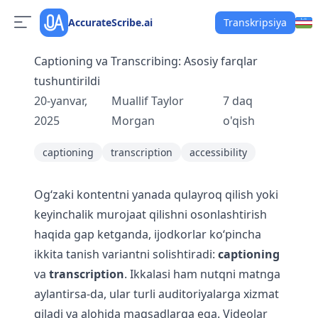
AccurateScribe.ai
Transkripsiya
Captioning va Transcribing: Asosiy farqlar
tushuntirildi
20-yanvar,
Muallif
Taylor
7
daq
2025
Morgan
o'qish
captioning
transcription
accessibility
Og‘zaki kontentni yanada qulayroq qilish yoki
keyinchalik murojaat qilishni osonlashtirish
haqida gap ketganda, ijodkorlar ko‘pincha
ikkita tanish variantni solishtiradi:
captioning
va
transcription
. Ikkalasi ham nutqni matnga
aylantirsa-da, ular turli auditoriyalarga xizmat
qiladi va alohida maqsadlarga ega. Videolar