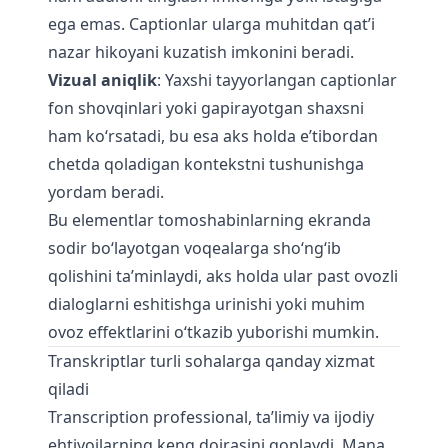
ega emas. Captionlar ularga muhitdan qat’i
nazar hikoyani kuzatish imkonini beradi.
Vizual aniqlik
: Yaxshi tayyorlangan captionlar
fon shovqinlari yoki gapirayotgan shaxsni
ham ko‘rsatadi, bu esa aks holda e’tibordan
chetda qoladigan kontekstni tushunishga
yordam beradi.
Bu elementlar tomoshabinlarning ekranda
sodir bo‘layotgan voqealarga sho‘ng‘ib
qolishini ta’minlaydi, aks holda ular past ovozli
dialoglarni eshitishga urinishi yoki muhim
ovoz effektlarini o‘tkazib yuborishi mumkin.
Transkriptlar turli sohalarga qanday xizmat
qiladi
Transcription professional, ta’limiy va ijodiy
ehtiyojlarning keng doirasini qoplaydi. Mana