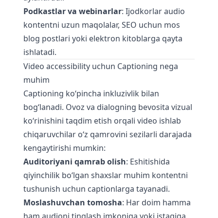
Podkastlar va webinarlar
: Ijodkorlar audio
kontentni uzun maqolalar, SEO uchun mos
blog postlari yoki elektron kitoblarga qayta
ishlatadi.
Video accessibility uchun Captioning nega
muhim
Captioning ko‘pincha inkluzivlik bilan
bog‘lanadi. Ovoz va dialogning bevosita vizual
ko‘rinishini taqdim etish orqali video ishlab
chiqaruvchilar o‘z qamrovini sezilarli darajada
kengaytirishi mumkin:
Auditoriyani qamrab olish
: Eshitishida
qiyinchilik bo‘lgan shaxslar muhim kontentni
tushunish uchun captionlarga tayanadi.
Moslashuvchan tomosha
: Har doim hamma
ham audioni tinglash imkoniga yoki istagiga