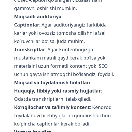
closed-caption qo‘shilgan vizuallar ham
qamrovni oshirishi mumkin.
Maqsadli auditoriya
Captionlar
: Agar auditoriyangiz tarkibida
karlar yoki ovozsiz tomosha qilishni afzal
ko‘ruvchilar bo‘lsa, juda muhim.
Transkriptlar
: Agar kontentingizga
mustahkam matnli qayd kerak bo‘lsa yoki
materialni uzun formatli kontent yoki SEO
uchun qayta ishlatmoqchi bo‘lsangiz, foydali.
Maqsad va foydalanish holatlari
Huquqiy, tibbiy yoki rasmiy hujjatlar
:
Odatda transkriptlarni talab qiladi.
Ko‘ngilochar va ta’limiy kontent
: Kengroq
foydalanuvchi ehtiyojlarini qondirish uchun
ko‘pincha captionlar kerak bo‘ladi.