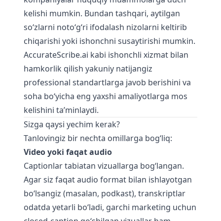
kelishi mumkin. Bundan tashqari, aytilgan
so‘zlarni noto‘g‘ri ifodalash nizolarni keltirib
chiqarishi yoki ishonchni susaytirishi mumkin.
AccurateScribe.ai
kabi ishonchli xizmat bilan
hamkorlik qilish yakuniy natijangiz
professional standartlarga javob berishini va
soha bo‘yicha eng yaxshi amaliyotlarga mos
kelishini ta’minlaydi.
Sizga qaysi yechim kerak?
Tanlovingiz bir nechta omillarga bog‘liq:
Video yoki faqat audio
Captionlar tabiatan vizuallarga bog‘langan.
Agar siz faqat audio format bilan ishlayotgan
bo‘lsangiz (masalan, podkast), transkriptlar
odatda yetarli bo‘ladi, garchi marketing uchun