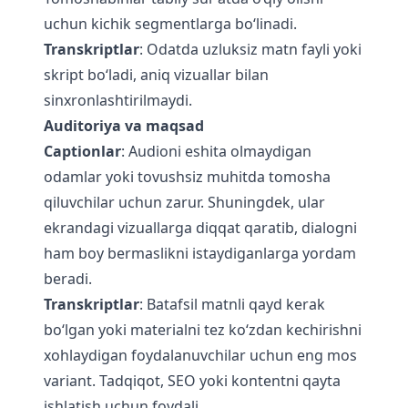
uchun kichik segmentlarga bo‘linadi.
Transkriptlar
: Odatda uzluksiz matn fayli yoki
skript bo‘ladi, aniq vizuallar bilan
sinxronlashtirilmaydi.
Auditoriya va maqsad
Captionlar
: Audioni eshita olmaydigan
odamlar yoki tovushsiz muhitda tomosha
qiluvchilar uchun zarur. Shuningdek, ular
ekrandagi vizuallarga diqqat qaratib, dialogni
ham boy bermaslikni istaydiganlarga yordam
beradi.
Transkriptlar
: Batafsil matnli qayd kerak
bo‘lgan yoki materialni tez ko‘zdan kechirishni
xohlaydigan foydalanuvchilar uchun eng mos
variant. Tadqiqot, SEO yoki kontentni qayta
ishlatish uchun foydali.