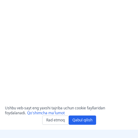
Ushbu veb-sayt eng yaxshi tajriba uchun cookie fayllaridan
foydalanadi.
Qo'shimcha ma'lumot
Rad etmoq
Qabul qilish