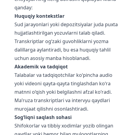
qanday:
Huquqiy kontekstlar
Sud jarayonlari yoki depozitsiyalar juda puxta
hujjatlashtirilgan yozuvlarni talab qiladi.
Transkriptlar og‘zaki guvohliklarni yozma
dalillarga aylantiradi, bu esa huquqiy tahlil
uchun asosiy manba hisoblanadi.
Akademik va tadqiqot
Talabalar va tadqiqotchilar ko‘pincha audio
yoki videoni qayta-qayta tinglashdan ko‘ra
matnni o‘qish yoki belgilashni afzal ko‘radi.
Ma’ruza transkriptlari va intervyu qaydlari
murojaat qilishni osonlashtiradi.
Sog‘liqni saqlash sohasi
Shifokorlar va tibbiy xodimlar yozib olingan
qaydlar yoki bemor bilan muloqotlarning