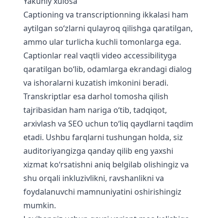
Yakuniy xulosa
Captioning va transcriptionning ikkalasi ham
aytilgan so‘zlarni qulayroq qilishga qaratilgan,
ammo ular turlicha kuchli tomonlarga ega.
Captionlar real vaqtli video accessibilityga
qaratilgan bo‘lib, odamlarga ekrandagi dialog
va ishoralarni kuzatish imkonini beradi.
Transkriptlar esa darhol tomosha qilish
tajribasidan ham nariga o‘tib, tadqiqot,
arxivlash va SEO uchun to‘liq qaydlarni taqdim
etadi. Ushbu farqlarni tushungan holda, siz
auditoriyangizga qanday qilib eng yaxshi
xizmat ko‘rsatishni aniq belgilab olishingiz va
shu orqali inkluzivlikni, ravshanlikni va
foydalanuvchi mamnuniyatini oshirishingiz
mumkin.