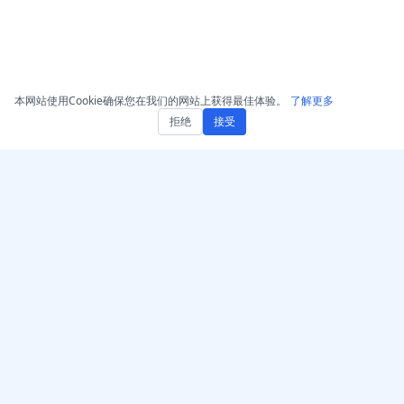
本网站使用Cookie确保您在我们的网站上获得最佳体验。
了解更多
拒绝
接受
获取 AccurateScribe.ai
AccurateScribe.ai
网页应用 – 在线 AI 转录器
由先进的AI技术驱动的企业
级音频和视频转录。
iOS 应用 – AI 语音笔记转写
器
AI 转录器 – Microsoft
Store
© 2026 AccurateScribe.ai.
Chrome 转录扩展
All rights reserved.