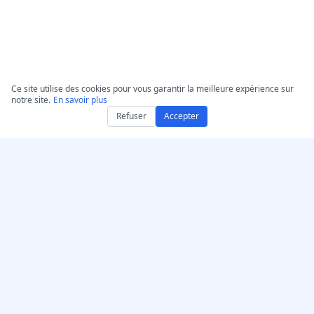
Ce site utilise des cookies pour vous garantir la meilleure expérience sur
notre site.
En savoir plus
Refuser
Accepter
Obtenez AccurateScribe.ai
AccurateScribe.ai
Application web –
Transcription audio et
Transcripteur IA en ligne
vidéo de niveau
entreprise alimentée par
Application iOS –
une technologie IA
Transcripteur de notes
avancée.
vocales IA
Transcripteur IA –