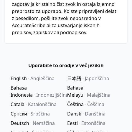
zagotavlja kristalno čist zvok in ostaja izjemno
preprosto za uporabo. Ko ste pripravljeni delati
z besedilom, pošljite zvok neposredno v
AccurateScribe.ai za ustvarjanje iskanih
prepisov, zapiskov ali podnapisov.
Uporabite to orodje v več jezikih
English
·
Angleščina
日本語
·
Japonščina
Bahasa
Bahasa
Indonesia
·
Indonezijščina
Melayu
·
Malajščina
Català
·
Katalonščina
Čeština
·
Češčina
Српски
·
Srbščina
Dansk
·
Danščina
Deutsch
·
Nemščina
Eesti
·
Estonščina