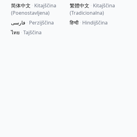
简体中文
·
Kitajščina
繁體中文
·
Kitajščina
(Poenostavljena)
(Tradicionalna)
فارسی
·
Perzijščina
हिन्दी
·
Hindijščina
ไทย
·
Tajščina