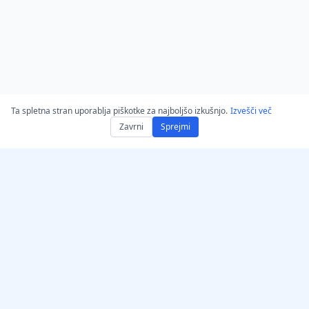
Ta spletna stran uporablja piškotke za najboljšo izkušnjo.
Izvešči več
Zavrni
Sprejmi
Pridobite AccurateScribe.ai
AccurateScribe.ai
Spletna aplikacija – Spletni
Poslovna transkripcija
AI prepisovalnik
zvoka in videoposnetkov,
podprta z napredno AI
iOS-aplikacija – AI-
tehnologijo.
prepisovalec govorniških
zapiskov