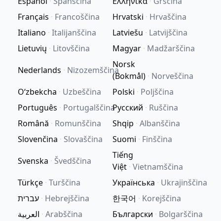
Español
·
Španščina
Ελληνικά
·
Grščina
Français
·
Francoščina
Hrvatski
·
Hrvaščina
Italiano
·
Italijanščina
Latviešu
·
Latvijščina
Lietuvių
·
Litovščina
Magyar
·
Madžarščina
Norsk
Nederlands
·
Nizozemščina
(Bokmål)
·
Norveščina
Oʻzbekcha
·
Uzbeščina
Polski
·
Poljščina
Português
·
Portugalščina
Русский
·
Ruščina
Română
·
Romunščina
Shqip
·
Albanščina
Slovenčina
·
Slovaščina
Suomi
·
Finščina
Tiếng
Svenska
·
Švedščina
Việt
·
Vietnamščina
Türkçe
·
Turščina
Українська
·
Ukrajinščina
עברית
·
Hebrejščina
한국어
·
Korejščina
العربية
·
Arabščina
Български
·
Bolgarščina