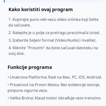
Kako koristiti ovaj program
1. Kopirajte punu veb-vezu video snimka koji želite
da sačuvate.
2. Nalepite je u polje za pretragu preuzimača iznad.
3. Izaberite željeni format (Video/Audio) i kvalitet.
4. Kliknite "Preuzmi" da biste sačuvali datoteku na
svoj disk.
Funkcije programa
•
Unakrsna Platforma: Radi na Mac, PC, iOS, Android.
•
Privatnost na Prvom Mestu: Bez evidencije istorije,
potpuno sigurna veza.
•
Velika Brzina: Klaud motor obrađuje veze trenutno.