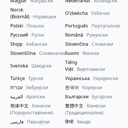
Magyar
·
Мађарски
Nederlands
·
Холандски
Norsk
Oʻzbekcha
·
Узбечки
(Bokmål)
·
Норвешки
Polski
·
Пољски
Português
·
Португалски
Русский
·
Руски
Română
·
Румунски
Shqip
·
Албански
Slovenčina
·
Словачки
Slovenščina
·
Словеначки
Suomi
·
Фински
Tiếng
Svenska
·
Шведски
Việt
·
Вијетнамски
Türkçe
·
Турски
Українська
·
Украјински
עברית
·
Хебрејски
한국어
·
Корејски
العربية
·
Арапски
Български
·
Бугарски
简体中文
·
Кинески
繁體中文
·
Кинески
(Поједностављени)
(Традиционални)
فارسی
·
Персијски
हिन्दी
·
Хинди