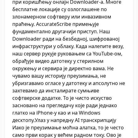
при коришћењу онлајн Downloader-а. Многе
бесплатне локације су озлоглашене по
злонамерном софтверу или инвазивном
праћењу. AccurateScribe примењује
фундаментално другачији приступ. Наш
Downloader ради на безбедној, шифрованој
инфраструктури у облаку. Када налепите везу,
наш сервер рукује руковањем са YouTube-ом,
обрађује видео датотеку у стерилном
окружењу и сервира је директно вама. Не
чувамо вашу историју преузимања, не
убризгавамо огласе у датотеку и апсолутно не
захтевамо да инсталирате сумњиве
софтверске додатке. То је чисто искуство
засновано на прегледачу које ради једнако
глатко на iPhone-у као и на Windows
десктопу.Улаз у напредну AI транскрипцију
Иако је преузимање моћна алатка, то је често
само први корак у већем радном току. Ово је