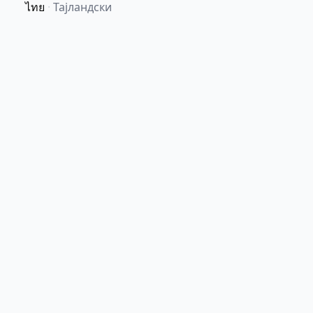
ไทย
·
Тајландски