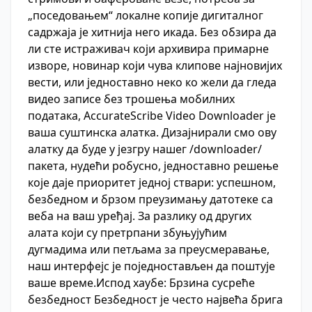
„поседовањем“ локалне копије дигиталног
садржаја је хитнија него икада. Без обзира да
ли сте истраживач који архивира примарне
изворе, новинар који чува клипове најновијих
вести, или једноставно неко ко жели да гледа
видео записе без трошења мобилних
података, AccurateScribe Video Downloader је
ваша суштинска алатка. Дизајнирали смо ову
алатку да буде у језгру нашег /downloader/
пакета, нудећи робусно, једноставно решење
које даје приоритет једној ствари: успешном,
безбедном и брзом преузимању датотеке са
веба на ваш уређај. За разлику од других
алата који су претрпани збуњујућим
дугмадима или петљама за преусмеравање,
наш интерфејс је поједностављен да поштује
ваше време.Испод хаубе: Брзина сусреће
безбедност Безбедност је често највећа брига