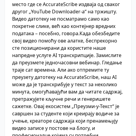
место где се AccurateScribe издваја од сваког
другог „YouTube Downloader-а“ на тржишту.
Видео датотеку не посматрамо само као
покретне слике, већ као контејнер вредних
података – посебно, говора.Када обезбедите
свој видео помоћу ове алатке, беспрекорно
сте позиционирани да користите наше
напредне услуге AI транскрипције. Замислите
да преузмете једночасовни вебинар. Гледање
траје сат времена. Али ако отпремите ту
преузету датотеку на AccurateScribe, наш AI
може да је транскрибује у текст за неколико
минута, омогућавајући вам да читате садржај,
претражујете кључне речи и генеришете
сажетке. Овај екосистем „Преузми-у-Текст“ је
савршен за студенте који креирају водиче за
учење, креаторе садржаја који пренамењују
видео записе у постове на блогу, и
професионалце којима су потребни