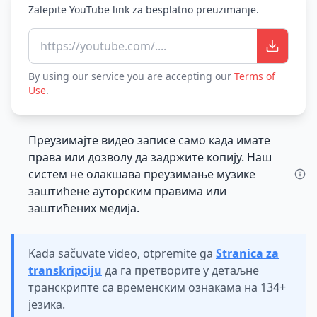
Zalepite YouTube link za besplatno preuzimanje.
https://youtube.com/....
By using our service you are accepting our
Terms of
Use
.
Преузимајте видео записе само када имате
права или дозволу да задржите копију. Наш
систем не олакшава преузимање музике
заштићене ауторским правима или
заштићених медија.
Kada sačuvate video, otpremite ga
Stranica za
transkripciju
да га претворите у детаљне
транскрипте са временским ознакама на 134+
језика.