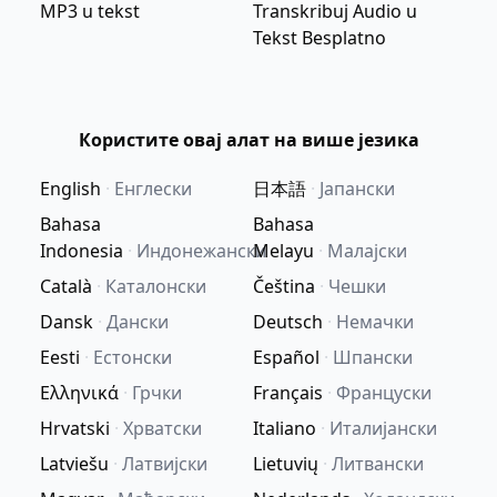
MP3 u tekst
Transkribuj Audio u
Tekst Besplatno
Користите овај алат на више језика
English
·
Енглески
日本語
·
Јапански
Bahasa
Bahasa
Indonesia
·
Индонежански
Melayu
·
Малајски
Català
·
Каталонски
Čeština
·
Чешки
Dansk
·
Дански
Deutsch
·
Немачки
Eesti
·
Естонски
Español
·
Шпански
Ελληνικά
·
Грчки
Français
·
Француски
Hrvatski
·
Хрватски
Italiano
·
Италијански
Latviešu
·
Латвијски
Lietuvių
·
Литвански