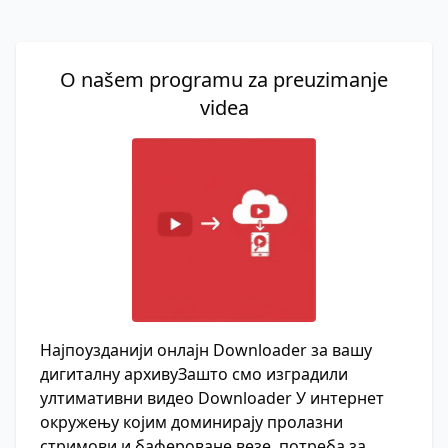
O našem programu za preuzimanje
videa
Најпоузданији онлајн Downloader за вашу
дигиталну архивуЗашто смо изградили
ултимативни видео Downloader У интернет
окружењу којим доминирају пролазни
стримови и бафероване везе, потреба за