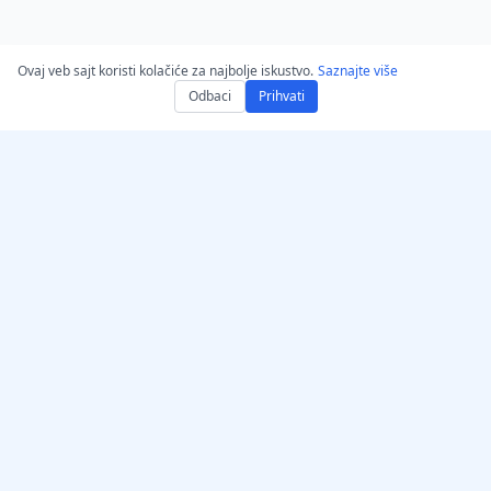
Ovaj veb sajt koristi kolačiće za najbolje iskustvo.
Saznajte više
Odbaci
Prihvati
Preuzmi AccurateScribe.ai
AccurateScribe.ai
Veb aplikacija – Onlajn AI
Transkripcija zvuka i videa
transkriptor
na nivou preduzeća,
pokretana naprednom AI
iOS апликација – AI
tehnologijom.
транскриптор гласовних
белешки
AI transkriptor –
Microsoft Store
© 2026 AccurateScribe.ai.
Ekstenzija za transkripciju
All rights reserved.
za Chrome