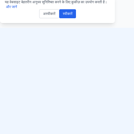
यह वेबसाइट बेहतरीन अनुभव सुनिश्चित करने के लिए कुकीज़ का उपयोग करती है।
और जानें
अस्वीकारें
स्वीकारें
AccurateScribe.ai प्राप्त
AccurateScribe.ai
वेब ऐप – ऑनलाइन एआई ट
उन्नत AI तकनीक द्वारा समर्थित
एंटरप्राइज-ग्रेड ऑडियो और वीडियो
iOS ऐप – AI वॉयस नोट ट
ट्रांसक्रिप्शन।
एआई ट्रांसक्राइबर – M
Store
Chrome ट्रांस्क्रिप्शन 
GPT सहायक
© 2026 AccurateScribe.ai.
All rights reserved.