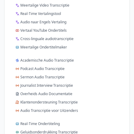
Meertalige Video Transcriptie
Real-Time Vertalingstool
Audio naar Engels Vertaling
Vertaal YouTube Ondertitels
Cross-linguale audiotranscriptie
Meertalige Ondertitelmaker
Academische Audio Transcriptie
Podcast Audio Transcriptie
Sermon Audio Transcriptie
Journalist Interview Transcriptie
Overheids Audio Documentatie
Klantenondersteuning Transcriptie
Audio Transcriptie voor Uitzenders
Real-Time Ondertiteling
Geluidsonderdrukking Transcriptie