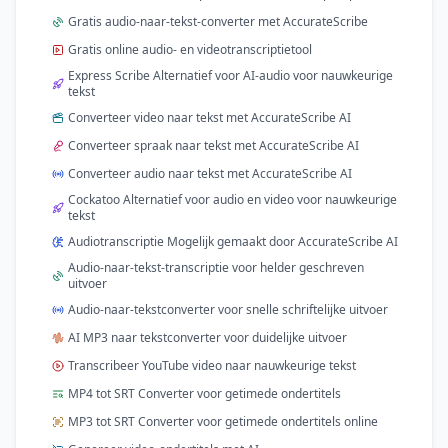
Gratis audio-naar-tekst-converter met AccurateScribe
Gratis online audio- en videotranscriptietool
Express Scribe Alternatief voor AI-audio voor nauwkeurige
tekst
Converteer video naar tekst met AccurateScribe AI
Converteer spraak naar tekst met AccurateScribe AI
Converteer audio naar tekst met AccurateScribe AI
Cockatoo Alternatief voor audio en video voor nauwkeurige
tekst
Audiotranscriptie Mogelijk gemaakt door AccurateScribe AI
Audio-naar-tekst-transcriptie voor helder geschreven
uitvoer
Audio-naar-tekstconverter voor snelle schriftelijke uitvoer
AI MP3 naar tekstconverter voor duidelijke uitvoer
Transcribeer YouTube video naar nauwkeurige tekst
MP4 tot SRT Converter voor getimede ondertitels
MP3 tot SRT Converter voor getimede ondertitels online