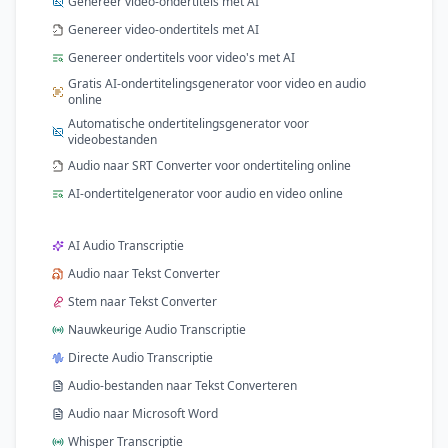
Genereer video-ondertitels met AI
Genereer video-ondertitels met AI
Genereer ondertitels voor video's met AI
Gratis AI-ondertitelingsgenerator voor video en audio
online
Automatische ondertitelingsgenerator voor
videobestanden
Audio naar SRT Converter voor ondertiteling online
AI-ondertitelgenerator voor audio en video online
AI Audio Transcriptie
Audio naar Tekst Converter
Stem naar Tekst Converter
Nauwkeurige Audio Transcriptie
Directe Audio Transcriptie
Audio-bestanden naar Tekst Converteren
Audio naar Microsoft Word
Whisper Transcriptie