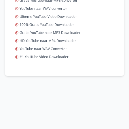
Gratis YouTube-naar-MP3-converter
YouTube-naar-WAV-converter
Ultieme YouTube Video Downloader
100% Gratis YouTube Downloader
Gratis YouTube naar MP3 Downloader
HD YouTube naar MP4 Downloader
YouTube naar WAV Converter
#1 YouTube Video Downloader