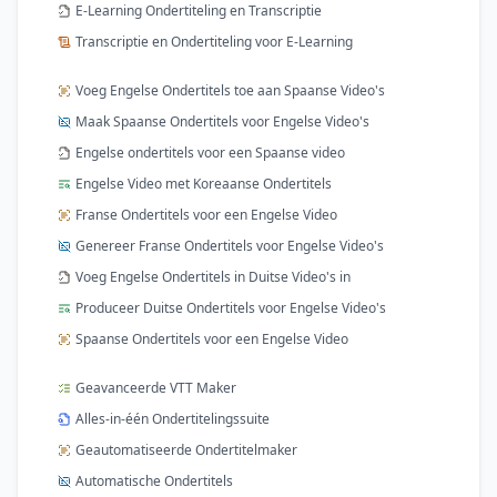
E-Learning Ondertiteling en Transcriptie
Transcriptie en Ondertiteling voor E-Learning
Voeg Engelse Ondertitels toe aan Spaanse Video's
Maak Spaanse Ondertitels voor Engelse Video's
Engelse ondertitels voor een Spaanse video
Engelse Video met Koreaanse Ondertitels
Franse Ondertitels voor een Engelse Video
Genereer Franse Ondertitels voor Engelse Video's
Voeg Engelse Ondertitels in Duitse Video's in
Produceer Duitse Ondertitels voor Engelse Video's
Spaanse Ondertitels voor een Engelse Video
Geavanceerde VTT Maker
Alles-in-één Ondertitelingssuite
Geautomatiseerde Ondertitelmaker
Automatische Ondertitels