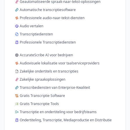
Geautomatiseerde spraak-naar-tekst-oplossingen
Automatische transcriptiesoftware
Professionele audio-naar-tekst-diensten
Audio vertalen
Transcriptiediensten
Professionele Transcriptiediensten
AccurateScribe AI voor bedrijven
Audiovisuele lokalisatie voor taalserviceproviders
Zakelijke ondertitels en transcripties
Zakelijke spraakoplossingen
Transcribediensten van Enterprise-Kwaliteit
Gratis Transcriptie Software
Gratis Transcriptie Tools
Transcriptie en ondertiteling voor bedrijfsteams
Ondertiteling, Transcriptie, Mediaproductie en Distributie