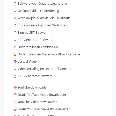
Software voor Ondertitelgeneratie
Gesloten Video Ondertiteling
Wereldwijde Audiovisuele Lokalisatie
Professionele Gesloten Ondertitels
Slimme SRT Bouwer
SRT Generator Software
Ondertitelingshulpmiddelen
Ondertiteling en Media Workflow Integratie
Vertaal Video
Video Vertaling en Ondertitel Generatie
VTT Generator Software
YouTube-downloader
Gratis YouTube-video-downloader
YouTube-video-downloader
Gratis YouTube-naar-MP4-converter