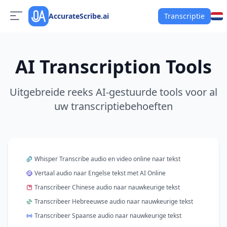
AccurateScribe.ai
Transcriptie
AI Transcription Tools
Uitgebreide reeks AI-gestuurde tools voor al
uw transcriptiebehoeften
Whisper Transcribe audio en video online naar tekst
Vertaal audio naar Engelse tekst met AI Online
Transcribeer Chinese audio naar nauwkeurige tekst
Transcribeer Hebreeuwse audio naar nauwkeurige tekst
Transcribeer Spaanse audio naar nauwkeurige tekst