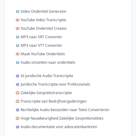
Video Ondertitel Generator
YouTube Video Transcriptie
YouTube Ondertitel Creator
MP3 naar SRT Converter
MP3 naar VTT Converter
Maak YouTube Ondertitels
Audio omzetten naar ondertitels
AI Juridische Audio Transcriptie
Juridische Transcriptie voor Professionals
Zakelijke Gesprekstranscriptie
Transcriptie van Bedrijfsvergaderingen
Rechtelijke Audio-bestanden naar Tekst Converteren
Hoge Nauwkeurigheid Zakelijke Gespreksnotities
Audio-documentatie voor advocatenkantoren